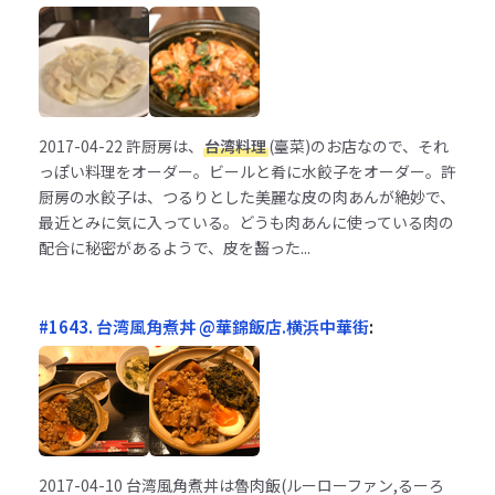
2017-04-22
許厨房は、
台湾料理
(臺菜)のお店なので、それ
っぽい料理をオーダー。ビールと肴に水餃子をオーダー。許
厨房の水餃子は、つるりとした美麗な皮の肉あんが絶妙で、
最近とみに気に入っている。どうも肉あんに使っている肉の
配合に秘密があるようで、皮を齧った...
#1643. 台湾風角煮丼 @華錦飯店.横浜中華街
:
2017-04-10
台湾風角煮丼は魯肉飯(ルーローファン,るーろ