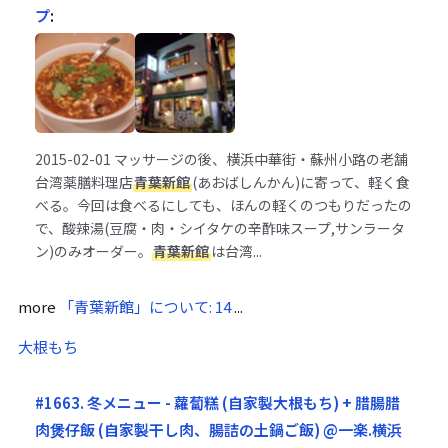
プ
:
2015-02-01
マッサージの後、横浜中華街・蘇州小路の老舗
台湾薬膳料理店
青葉新館
(あおばしんかん)に寄って、軽く食
べる。今回は食べるにしても、ほんの軽くのつもりだったの
で、酸辣湯(豆腐・肉・シイタケの辛酢味スープ,サンラータ
ン)のみオーダー。
青葉新館
は台湾...
more
「青葉新館」について: 14
...
大根もち
#1663. 冬メニュー - 蘿蔔糕 (自家製大根もち) + 腊腸腊
肉煲仔飯 (自家製干し肉、腸詰の土鍋ご飯) @一楽.横浜