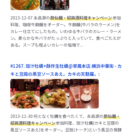
2013-12-07
永昌源の
酔仙麺・紹興酒料理キャンペーン
参加
料理、咖喱牛腩麺をオーダー。牛腩麺(牛バラのラーメン)を
カレー仕立てにしたもの。いわゆる牛バラのカレー・ラーメ
ン。柔らかな牛バラがたっぷりと入っていて、食べごたえが
ある。スープも程よいカレーの塩梅で...
#1267. 豉汁牡蠣+酥炸生牡蠣@翠鳳本店.横浜中華街 - カ
キと豆腐の黒豆ソースあえ。カキの天麩羅。
:
2013-11-30
何となく牡蠣を食べたくて、永昌源の
酔仙麺・
紹興酒料理キャンペーン
参加料理、豉汁牡蠣(カキと豆腐の
黒豆ソースあえ)をオーダー。豆豉(トーチ)という黒豆の発酵