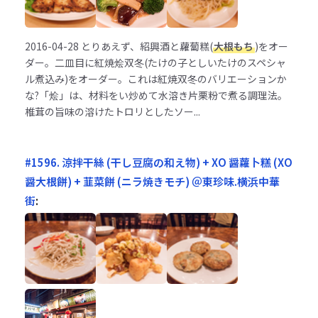
2016-04-28
とりあえず、紹興酒と蘿蔔糕(
大根もち
)をオー
ダー。二皿目に紅焼烩双冬(たけの子としいたけのスペシャ
ル煮込み)をオーダー。これは紅焼双冬のバリエーションか
な?「烩」は、材料をい炒めて水溶き片栗粉で煮る調理法。
椎茸の旨味の溶けたトロリとしたソー...
#1596. 涼拌干絲 (干し豆腐の和え物) + XO 醤蘿卜糕 (XO
醤大根餅) + 韮菜餅 (ニラ焼きモチ) ＠東珍味.横浜中華
街
: