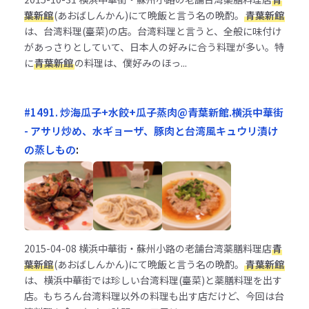
葉新館
(あおばしんかん)にて晩飯と言う名の晩酌。
青葉新館
は、台湾料理(臺菜)の店。台湾料理と言うと、全般に味付け
があっさりとしていて、日本人の好みに合う料理が多い。特
に
青葉新館
の料理は、僕好みのほっ...
#1491. 炒海瓜子+水餃+瓜子蒸肉@青葉新館.横浜中華街
- アサリ炒め、水ギョーザ、豚肉と台湾風キュウリ漬け
の蒸しもの
:
2015-04-08
横浜中華街・蘇州小路の老舗台湾薬膳料理店
青
葉新館
(あおばしんかん)にて晩飯と言う名の晩酌。
青葉新館
は、横浜中華街では珍しい台湾料理(臺菜)と薬膳料理を出す
店。もちろん台湾料理以外の料理も出す店だけど、今回は台