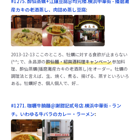
#1275. 酔仙蒸蠣+江鑲豆腐@均元楼.横浜中華街 - 播磨灘
産カキの老酒蒸し、肉詰め蒸し豆腐
:
2013-12-13
ここのところ、牡蠣に対する食欲が止まらない
(^^; で、永昌源の
酔仙麺・紹興酒料理キャンペーン
参加料
理、酔仙蒸蠣(播磨灘産カキの老酒蒸し)をオーダー。牡蠣の
調理法と言えば、生、焼く、煮る、揚げる、蒸すといろいろ
ある。牡蠣好き、個人個人で、好...
#1271. 咖喱牛腩麺@謝甜記貳号店.横浜中華街 - ラン
チ。いわゆる牛バラのカレー・ラーメン
: