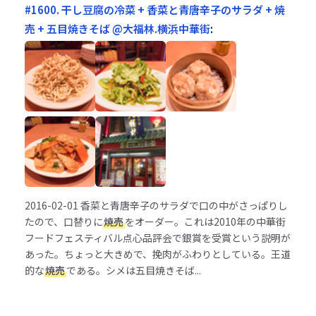
#1600. 干し豆腐の冷菜 + 香菜と青唐辛子のサラダ + 焼
売 + 五目焼きそば @大福林.横浜中華街
:
2016-02-01
香菜と青唐辛子のサラダで口の中がさっぱりし
たので、口替りに
焼売
をオーダー。これは2010年の中華街
フードフェスティバル点心品評会で銀賞を受賞という説明が
あった。ちょっと大きめで、挽肉がふわりとしている。王道
的な
焼売
である。シメは五目焼きそば...