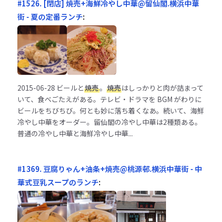
#1526. [閉店] 焼売+海鮮冷やし中華@留仙閣.横浜中華
街 - 夏の定番ランチ
:
2015-06-28
ビールと
焼売
。
焼売
はしっかりと肉が詰まって
いて、食べごたえがある。テレビ・ドラマを BGM がわりに
ビールをちびちび。何とも妙に落ち着くなあ。続いて、海鮮
冷やし中華をオーダー。留仙閣の冷やし中華は2種類ある。
普通の冷やし中華と海鮮冷やし中華...
#1369. 豆腐りゃん+油条+焼売@桃源邨.横浜中華街 - 中
華式豆乳スープのランチ
: