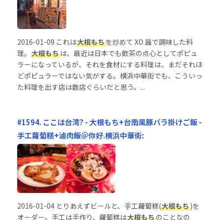
2016-01-09
これは
大根もち
を炒めて XO 醤で調味した料
理。
大根もち
は、最近は日本でも飲茶の点心としてポピュ
ラーになっているが、それを食材にする料理は、まだそれほ
どポピュラーではない気がする。横浜中華街でも、こういっ
た料理を出す店は数店ぐらいだと思う。...
#1594. ここは台湾? - 大根もち+台南風豚バラ掛けご飯 -
手工蘿蔔糕+滷肉飯＠你好.横浜中華街
:
2016-01-04
とりあえずビールと、手工蘿蔔糕(
大根もち
)を
オーダー。手工は手作り、蘿蔔糕は
大根もち
のことなの