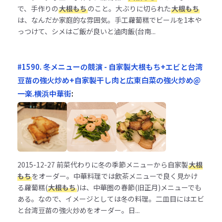
で、手作りの
大根もち
のこと。大ぶりに切られた
大根もち
は、なんだか家庭的な雰囲気。手工蘿蔔糕でビールを1本や
っつけて、シメはご飯が良いと滷肉飯(台南...
#1590. 冬メニューの競演 - 自家製大根もち+エビと台湾
豆苗の強火炒め+自家製干し肉と広東白菜の強火炒め@
一楽.横浜中華街
:
2015-12-27
前菜代わりに冬の季節メニューから自家製
大根
もち
をオーダー。中華料理では飲茶メニューで良く見かけ
る蘿蔔糕(
大根もち
)は、中華圏の春節(旧正月)メニューでも
ある。なので、イメージとしては冬の料理。二皿目にはエビ
と台湾豆苗の強火炒めをオーダー。日...