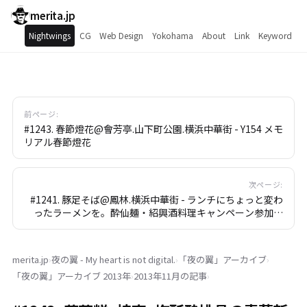
merita.jp
Nightwings
CG
Web Design
Yokohama
About
Link
Keyword
前ページ:
#1243. 春節燈花@會芳亭.山下町公園.横浜中華街 - Y154 メモ
リアル春節燈花
次ページ:
#1241. 豚足そば@鳳林.横浜中華街 - ランチにちょっと変わ
ったラーメンを。酔仙麺・紹興酒料理キャンペーン参加料
理。
merita.jp
›
夜の翼 - My heart is not digital.
›
「
夜の翼
」
アーカイブ
›
「
夜の翼
」
アーカイブ 2013年
›
2013年11月の記事
›