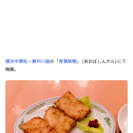
横浜中華街
・
蘇州小路
の
「
青葉新館
」
(あおばしんかん) にて
晩飯。