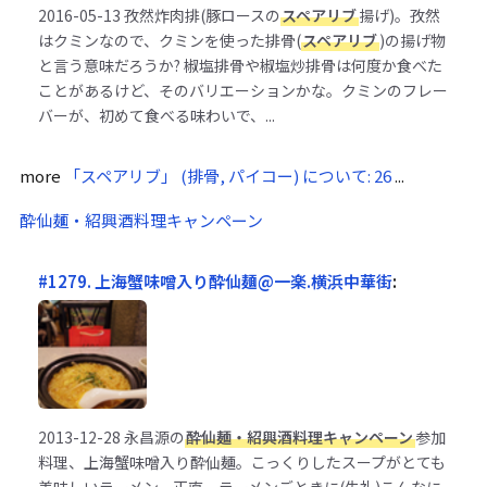
2016-05-13
孜然炸肉排(豚ロースの
スペアリブ
揚げ)。孜然
はクミンなので、クミンを使った排骨(
スペアリブ
)の揚げ物
と言う意味だろうか? 椒塩排骨や椒塩炒排骨は何度か食べた
ことがあるけど、そのバリエーションかな。クミンのフレー
バーが、初めて食べる味わいで、...
more
「スペアリブ」 (排骨, パイコー) について: 26
...
酔仙麺・紹興酒料理キャンペーン
#1279. 上海蟹味噌入り酔仙麺@一楽.横浜中華街
:
2013-12-28
永昌源の
酔仙麺・紹興酒料理キャンペーン
参加
料理、上海蟹味噌入り酔仙麺。こっくりしたスープがとても
美味しいラーメン。正直、ラーメンごときに(失礼)こんなに