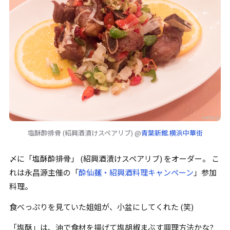
塩酥酔排骨
(
紹興酒漬けスペアリブ
) @
青葉新館
.
横浜中華街
〆に
「
塩酥酔排骨
」
(紹興酒漬けスペアリブ) をオーダー。 こ
れは
永昌源
主催の
「
酔仙麺・紹興酒料理キャンペーン
」
参加
料理。
食べっぷりを見ていた姐姐が、小盆にしてくれた (笑)
「
塩酥
」
は、油で食材を揚げて塩胡椒まぶす調理方法かな?