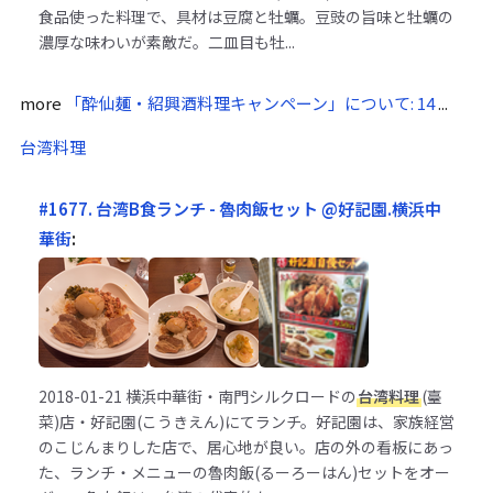
食品使った料理で、具材は豆腐と牡蠣。豆豉の旨味と牡蠣の
濃厚な味わいが素敵だ。二皿目も牡...
more
「酔仙麺・紹興酒料理キャンペーン」について: 14
...
台湾料理
#1677. 台湾B食ランチ - 魯肉飯セット @好記園.横浜中
華街
:
2018-01-21
横浜中華街・南門シルクロードの
台湾料理
(臺
菜)店・好記園(こうきえん)にてランチ。好記園は、家族経営
のこじんまりした店で、居心地が良い。店の外の看板にあっ
た、ランチ・メニューの魯肉飯(るーろーはん)セットをオー