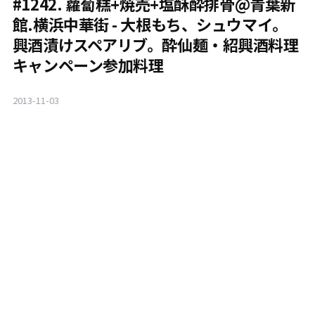
#1242. 蘿蔔糕+焼売+塩酥酔排骨@青葉新
館.横浜中華街 - 大根もち、シュウマイ。
興酒漬けスペアリブ。酔仙麺・紹興酒料理
キャンペーン参加料理
2013-11-03