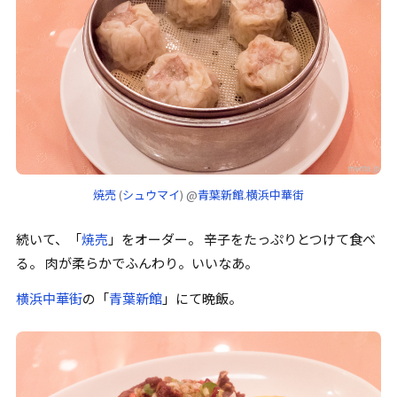
焼売
(
シュウマイ
) @
青葉新館
.
横浜中華街
続いて、
「
焼売
」
をオーダー。
辛子
をたっぷりとつけて食べ
る。 肉が柔らかでふんわり。いいなあ。
横浜中華街
の
「
青葉新館
」
にて晩飯。