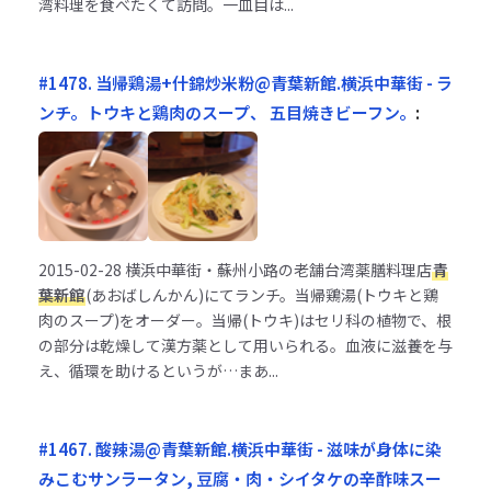
湾料理を食べたくて訪問。一皿目は...
#1478. 当帰鶏湯+什錦炒米粉@青葉新館.横浜中華街 - ラ
ンチ。トウキと鶏肉のスープ、 五目焼きビーフン。
:
2015-02-28
横浜中華街・蘇州小路の老舗台湾薬膳料理店
青
葉新館
(あおばしんかん)にてランチ。当帰鶏湯(トウキと鶏
肉のスープ)をオーダー。当帰(トウキ)はセリ科の植物で、根
の部分は乾燥して漢方薬として用いられる。血液に滋養を与
え、循環を助けるというが…まあ...
#1467. 酸辣湯@青葉新館.横浜中華街 - 滋味が身体に染
みこむサンラータン, 豆腐・肉・シイタケの辛酢味スー