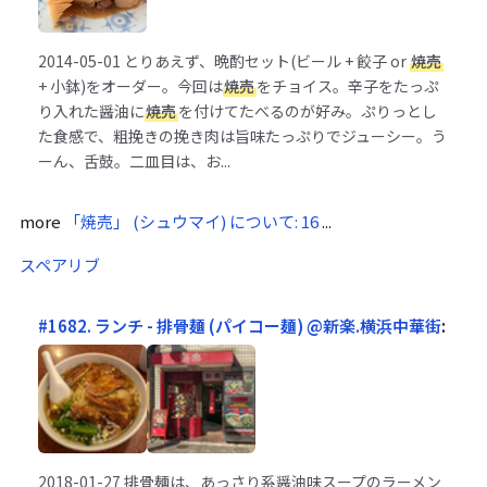
2014-05-01
とりあえず、晩酌セット(ビール + 餃子 or
焼売
+ 小鉢)をオーダー。今回は
焼売
をチョイス。辛子をたっぷ
り入れた醤油に
焼売
を付けてたべるのが好み。ぷりっとし
た食感で、粗挽きの挽き肉は旨味たっぷりでジューシー。う
ーん、舌鼓。二皿目は、お...
more
「焼売」 (シュウマイ) について: 16
...
スペアリブ
#1682. ランチ - 排骨麺 (パイコー麺) @新楽.横浜中華街
:
2018-01-27
排骨麺は、あっさり系醤油味スープのラーメン