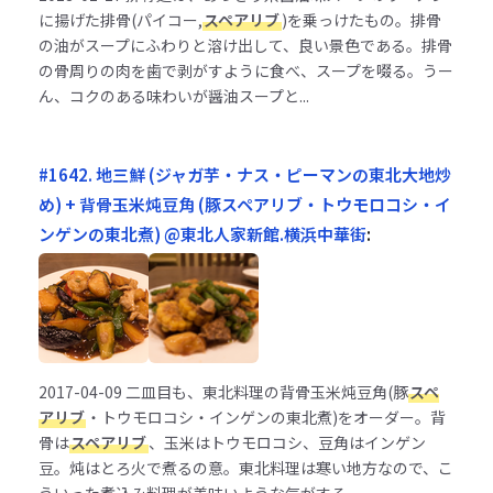
に揚げた排骨(パイコー,
スペアリブ
)を乗っけたもの。排骨
の油がスープにふわりと溶け出して、良い景色である。排骨
の骨周りの肉を歯で剥がすように食べ、スープを啜る。うー
ん、コクのある味わいが醤油スープと...
#1642. 地三鮮 (ジャガ芋・ナス・ピーマンの東北大地炒
め) + 背骨玉米炖豆角 (豚スペアリブ・トウモロコシ・イ
ンゲンの東北煮) @東北人家新館.横浜中華街
:
2017-04-09
二皿目も、東北料理の背骨玉米炖豆角(豚
スペ
アリブ
・トウモロコシ・インゲンの東北煮)をオーダー。背
骨は
スペアリブ
、玉米はトウモロコシ、豆角はインゲン
豆。炖はとろ火で煮るの意。東北料理は寒い地方なので、こ