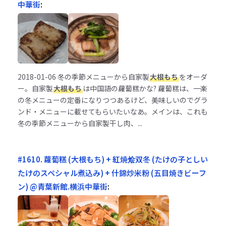
中華街
:
2018-01-06
冬の季節メニューから自家製
大根もち
をオーダ
ー。自家製
大根もち
は中国語の蘿蔔糕かな? 蘿蔔糕は、一楽
の冬メニューの定番になりつつあるけど、美味しいのでグラ
ンド・メニューに載せてもらいたいなあ。メインは、これも
冬の季節メニューから自家製干し肉、...
#1610. 蘿蔔糕 (大根もち) + 紅焼烩双冬 (たけの子としい
たけのスペシャル煮込み) + 什錦炒米粉 (五目焼きビーフ
ン) @青葉新館.横浜中華街
: