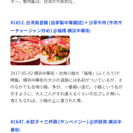
ダー。魯肉飯は、台湾の代表的な...
#1652. 台湾風香腸 (自家製中華腸詰) + 沙茶牛肉 (牛肉サ
ーチャージャン炒め) @福楼.横浜中華街
:
2017-05-02
横浜中華街・台南小路の「福楼」(ふくろう)で
晩飯。横浜中華街の大小の道路には名前がついているが、そ
のなかでも台南小路、多分、一番細い道だ。小路という名が
示すように、大人二人がすれ違えるぐらいの広さしか無い。
夜ともなれば、小路の上に渡された黄...
#1647. 水餃子 + 三杯鶏 (サンベイジー) @許厨房.横浜中
華街
: