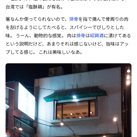
台湾では
「
塩酥鶏
」
が有名。
箸なんか使ってられないので、
排骨
を指で摘んで骨周りの肉
を刮げるようにしてたべると、スパイシーでぴしりとした
味。 うーん、動物的な感覚。 肉は
排骨
は
紹興酒
に漬けてある
という説明だけど、あまりそれは感じないけど、旨味はアッ
プしてる感じ。 これは美味しいなあ。