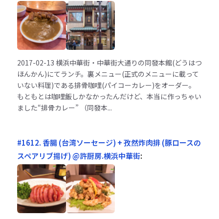
2017-02-13
横浜中華街・中華街大通りの同發本館(どうはつ
ほんかん)にてランチ。裏メニュー(正式のメニューに載って
いない料理)である排骨咖哩(パイコーカレー)をオーダー。
もともとは咖哩飯しかなかったんだけど、本当に作っちゃい
ました“排骨カレー” （同發本...
#1612. 香腸 (台湾ソーセージ) + 孜然炸肉排 (豚ロースの
スペアリブ揚げ) @許厨房.横浜中華街
: