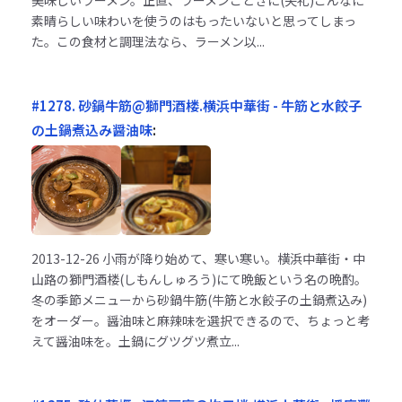
素晴らしい味わいを使うのはもったいないと思ってしまっ
た。この食材と調理法なら、ラーメン以...
#1278. 砂鍋牛筋@獅門酒楼.横浜中華街 - 牛筋と水餃子
の土鍋煮込み醤油味
:
2013-12-26
小雨が降り始めて、寒い寒い。横浜中華街・中
山路の獅門酒楼(しもんしゅろう)にて晩飯という名の晩酌。
冬の季節メニューから砂鍋牛筋(牛筋と水餃子の土鍋煮込み)
をオーダー。醤油味と麻辣味を選択できるので、ちょっと考
えて醤油味を。土鍋にグツグツ煮立...