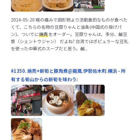
2014-05-20
喉の痛みで固形物より流動食的なものが食べた
くて、こちらの名物の豆腐りゃんと油条(中国式の揚げパ
ン)、ついでに
焼売
をオーダー。豆腐りゃんは、多分、鹹豆
漿（シェントウジャン） だよね? 台湾ではポピュラーな豆乳
を使った中華式のスープだと思う。鹹...
#1350. 焼売+新筍と豚角煮@龍鳳.伊勢佐木町.横浜 - 所
有する筍山からの新筍を味わう
: