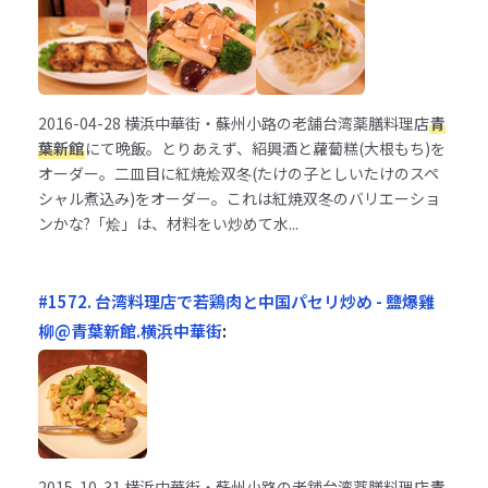
2016-04-28
横浜中華街・蘇州小路の老舗台湾薬膳料理店
青
葉新館
にて晩飯。とりあえず、紹興酒と蘿蔔糕(大根もち)を
オーダー。二皿目に紅焼烩双冬(たけの子としいたけのスペ
シャル煮込み)をオーダー。これは紅焼双冬のバリエーショ
ンかな?「烩」は、材料をい炒めて水...
#1572. 台湾料理店で若鶏肉と中国パセリ炒め - 鹽爆雞
柳@青葉新館.横浜中華街
:
2015-10-31
横浜中華街・蘇州小路の老舗台湾薬膳料理店
青