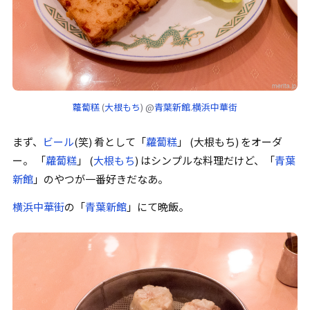
蘿蔔糕
(
大根もち
) @
青葉新館
.
横浜中華街
まず、
ビール
(笑) 肴として
「
蘿蔔糕
」
(大根もち) をオーダ
ー。
「
蘿蔔糕
」
(
大根もち
) はシンプルな料理だけど、
「
青葉
新館
」
のやつが一番好きだなあ。
横浜中華街
の
「
青葉新館
」
にて晩飯。