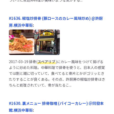
ういった煮込み料理が美味いような気がする...
#1636. 椒塩炒排骨 (豚ロースのカレー風味炒め) @許厨
房.横浜中華街
:
2017-03-19
排骨(
スペアリブ
)にカレー風味をつけて揚げる
ように炒めた料理。中華料理で排骨を使うと、日本人の感覚
では割と雑に切っていて、食べてると骨片とかがゴリッとき
たりすることが良くある。その点、許厨房の椒塩炒排骨はき
ちんと処理されていて、骨が当たるこ...
#1630. 裏メニュー 排骨咖哩 (パイコーカレー) ＠同發本
館.横浜中華街
: