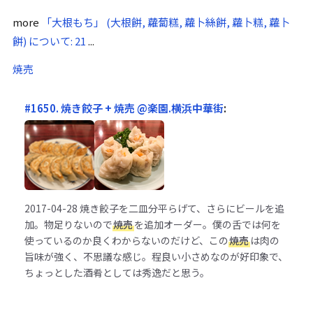
more
「大根もち」 (大根餅, 蘿蔔糕, 蘿卜絲餅, 蘿卜糕, 蘿卜
餅) について: 21
...
焼売
#1650. 焼き餃子 + 焼売 @楽園.横浜中華街
:
2017-04-28
焼き餃子を二皿分平らげて、さらにビールを追
加。物足りないので
焼売
を追加オーダー。僕の舌では何を
使っているのか良くわからないのだけど、この
焼売
は肉の
旨味が強く、不思議な感じ。程良い小さめなのが好印象で、
ちょっとした酒肴としては秀逸だと思う。