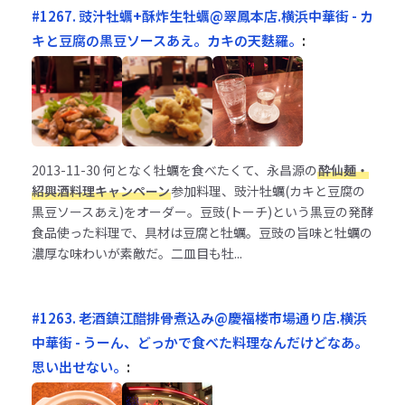
#1267. 豉汁牡蠣+酥炸生牡蠣@翠鳳本店.横浜中華街 - カ
キと豆腐の黒豆ソースあえ。カキの天麩羅。
:
2013-11-30
何となく牡蠣を食べたくて、永昌源の
酔仙麺・
紹興酒料理キャンペーン
参加料理、豉汁牡蠣(カキと豆腐の
黒豆ソースあえ)をオーダー。豆豉(トーチ)という黒豆の発酵
食品使った料理で、具材は豆腐と牡蠣。豆豉の旨味と牡蠣の
濃厚な味わいが素敵だ。二皿目も牡...
#1263. 老酒鎮江醋排骨煮込み@慶福楼市場通り店.横浜
中華街 - うーん、どっかで食べた料理なんだけどなあ。
思い出せない。
: