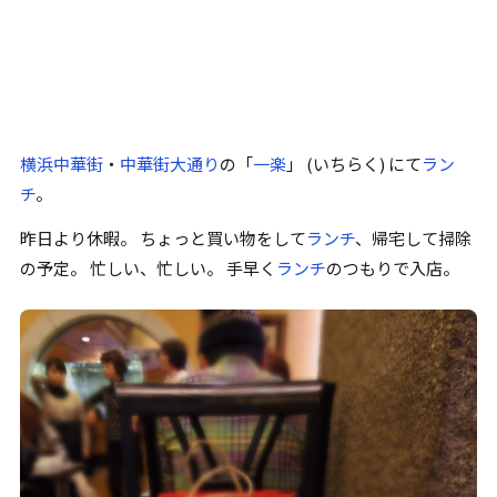
横浜中華街
・
中華街大通り
の
「
一楽
」
(いちらく) にて
ラン
チ
。
昨日より休暇。 ちょっと買い物をして
ランチ
、帰宅して掃除
の予定。 忙しい、忙しい。 手早く
ランチ
のつもりで入店。