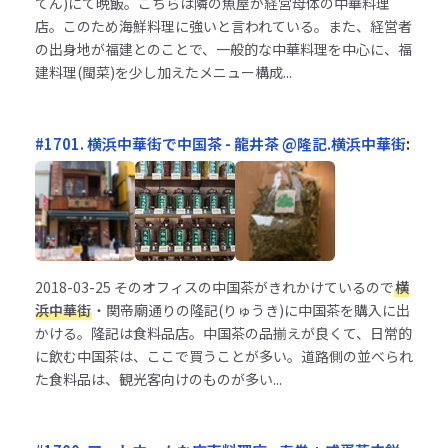
てん)にて晩飯。こちらは隣の魚屋が経営母体の中華料理
店。このため海鮮料理に強いと言われている。また、経営者
の出身地が福建とのことで、一般的な中華料理を中心に、福
建料理(閩菜)を少し加えたメニュー構成...
#1701. 横浜中華街で中国茶 - 龍井茶 @隆記.横浜中華街
:
2018-03-25
そのオフィスの中国茶がきれかけているので
横
浜中華街
・関帝廟通りの隆記(りゅうき)に中国茶を購入に出
かける。隆記は食料品店。中国茶の品揃えが良くて、日常的
に飲む中国茶は、ここで買うことが多い。道路側の並べられ
た食料品は、観光客向けのものが多い...