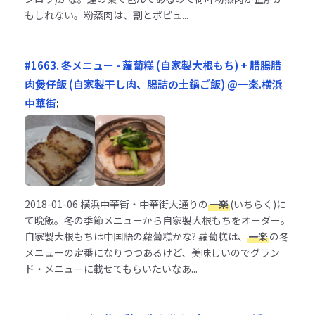
もしれない。粉蒸肉は、割とポピュ...
#1663. 冬メニュー - 蘿蔔糕 (自家製大根もち) + 腊腸腊
肉煲仔飯 (自家製干し肉、腸詰の土鍋ご飯) @一楽.横浜
中華街
:
2018-01-06
横浜中華街・中華街大通りの
一楽
(いちらく)に
て晩飯。冬の季節メニューから自家製大根もちをオーダー。
自家製大根もちは中国語の蘿蔔糕かな? 蘿蔔糕は、
一楽
の冬
メニューの定番になりつつあるけど、美味しいのでグラン
ド・メニューに載せてもらいたいなあ...