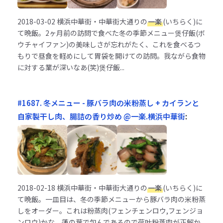
2018-03-02
横浜中華街・中華街大通りの
一楽
(いちらく)に
て晩飯。2ヶ月前の訪問で食べた冬の季節メニュー煲仔飯(ボ
ウチャイファン)の美味しさが忘れがたく、これを食べるつ
もりで昼食を軽めにして胃袋を開けての訪問。我ながら食物
に対する業が深いなあ(笑)煲仔飯...
#1687. 冬メニュー - 豚バラ肉の米粉蒸し + カイランと
自家製干し肉、腸詰の香り炒め @一楽.横浜中華街
:
2018-02-18
横浜中華街・中華街大通りの
一楽
(いちらく)に
て晩飯。一皿目は、冬の季節メニューから豚バラ肉の米粉蒸
しをオーダー。これは粉蒸肉(フェンチェンロウ,フェンジョ
ンロウ)かな。蓮の葉で包んであるので荷叶粉蒸肉が正解か