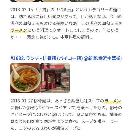
2018-03-15
「丿貫」の「和え玉」というカテゴリーの麺に
は、訪れる度に新しい発見があって、目が話せない。今回の
浅利の潮和え玉も泣ける美味いなあ。この浅利の潮和え玉を
ラーメン
という料理でクオートしてしまうのは、何という
か・・・残念な気がする。中華料理の麺料...
#1682. ランチ - 排骨麺 (パイコー麺) @新楽.横浜中華街
:
2018-01-27
排骨麺は、あっさり系醤油味スープの
ラーメン
に揚げた排骨(パイコー,スペアリブ)を乗っけたもの。排骨の
油がスープにふわりと溶け出して、良い景色である。排骨の
骨周りの肉を歯で剥がすように食べ、スープを啜る。うー
ん、コクのある味わいが醤油スープと...