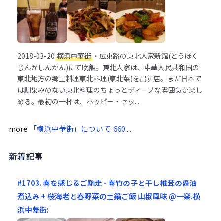
2018-03-20
横浜中華街
・広東路の東北人家新館(とうほく
じんかしんかん)にて晩飯。東北人家は、中華人民共和国の
東北地方の郷土料理東北料理(東北菜)を出す店。まだ日本で
は馴染みのない東北料理のちょっとディープな雰囲気が楽し
める。最初の一杯は、ホッピー・セッ...
more
「横浜中華街」について: 660
...
新着記事
#1703. 春を感じるご馳走 - 春竹の子と干し椎茸の醤油
煮込み + 桜海老と春野菜の土鍋ご飯 山椒風味 @一楽.横
浜中華街
: