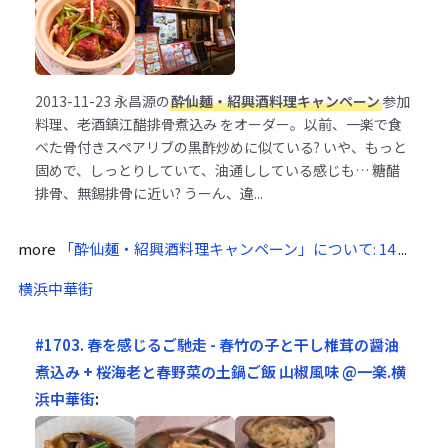
2013-11-23
永昌源の
酔仙麺・紹興酒料理キャンペーン
参加
料理、老酒鎮江醋排骨煮込み をオーダー。以前、一楽で食
べた骨付きスペアリブの黒酢炒めに似ている? いや、もっと
固めで、しっとりしていて、油通ししている感じも… 糖醋
排骨、無錫排骨に近い? うーん、違...
more
「酔仙麺・紹興酒料理キャンペーン」について: 14
...
横浜中華街
#1703. 春を感じるご馳走 - 春竹の子と干し椎茸の醤油
煮込み + 桜海老と春野菜の土鍋ご飯 山椒風味 @一楽.横
浜中華街
: