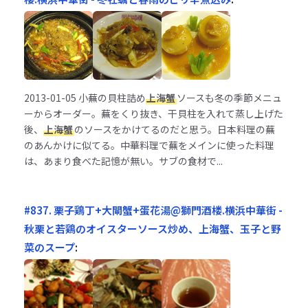
2013-01-05
小蕪の貝柱詰め
上海蟹
ソースも冬の季節メニュ
ーからオーダー。蕪をくり抜き、干貝柱を入れて蒸し上げた
後、
上海蟹
のソースをかけてるのだと思う。日本料理の蕪
のあんかけに似てる。中華料理で蕪をメインに使った料理
は、あまり食べた記憶が無い。サブの食材で...
#837. 栗子鶏丁+大閘蟹+蛋花湯@獅門酒楼.横浜中華街 -
秋栗と若鶏のオイスターソース炒め、上海蟹、玉子と野
菜のスープ
: