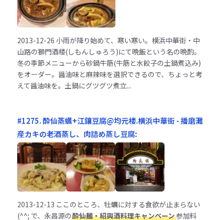
2013-12-26
小雨が降り始めて、寒い寒い。横浜中華街・中
山路の獅門酒楼(しもんしゅろう)にて晩飯という名の晩酌。
冬の季節メニューから砂鍋牛筋(牛筋と水餃子の土鍋煮込み)
をオーダー。醤油味と麻辣味を選択できるので、ちょっと考
えて醤油味を。土鍋にグツグツ煮立...
#1275. 酔仙蒸蠣+江鑲豆腐@均元楼.横浜中華街 - 播磨灘
産カキの老酒蒸し、肉詰め蒸し豆腐
:
2013-12-13
ここのところ、牡蠣に対する食欲が止まらない
(^^; で、永昌源の
酔仙麺・紹興酒料理キャンペーン
参加料