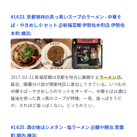
#1633. 京都発祥の真っ黒いスープのラーメン - 中華そ
ば・やきめし小 セット @新福菜館 伊勢佐木町店.伊勢佐
木町.横浜
:
2017-03-11
新福菜館は京都を地元に展開する
ラーメン
店。
最近、暖簾分け店が関東地区に進出してきている。いつもの
中華そば・やきめし小のセットをオーダー。中華そばは濃口
醤油を使った真っ黒のスープが特徴。一見、塩っぱそうだ
が、それほど塩っぱくない。どっちかとい...
#1625. 酒の後はシメタン - 塩ラーメン @麺や勝治.常盤
町.関内.横浜
: