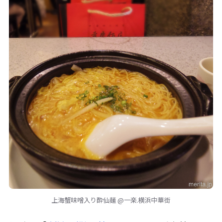
上海蟹味噌入り酔仙麺 @一楽.横浜中華街