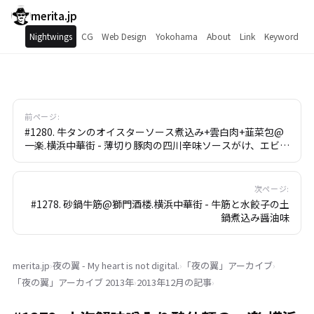
merita.jp
Nightwings
CG
Web Design
Yokohama
About
Link
Keyword
前ページ:
#1280. 牛タンのオイスターソース煮込み+雲白肉+韮菜包@
一楽.横浜中華街 - 薄切り豚肉の四川辛味ソースがけ、エビに
ら餃子
次ページ:
#1278. 砂鍋牛筋@獅門酒楼.横浜中華街 - 牛筋と水餃子の土
鍋煮込み醤油味
merita.jp
›
夜の翼 - My heart is not digital.
›
「
夜の翼
」
アーカイブ
›
「
夜の翼
」
アーカイブ 2013年
›
2013年12月の記事
›