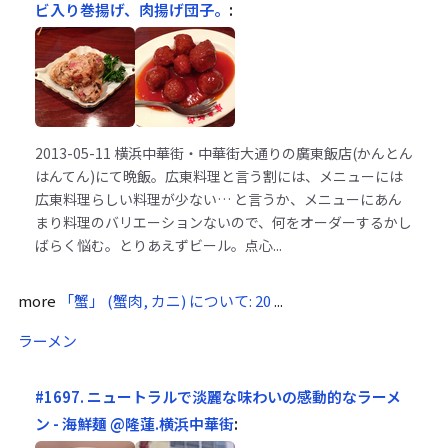
ビ入り巻揚げ、肉揚げ団子。
:
2013-05-11
横浜中華街・中華街大通りの廣東飯店(かんとん
はんてん)にて晩飯。広東料理と言う割には、メニューには
広東料理らしい料理が少ない… と言うか、メニューにあん
まり料理のバリエーションないので、何をオーダーするかし
ばらく悩む。とりあえずビール。点心...
more
「蟹」 (蟹肉, カニ) について: 20
...
ラーメン
#1697. ニュートラルで淡麗な味わいの感動的なラーメ
ン - 海鮮麺 @隆蓮.横浜中華街
: