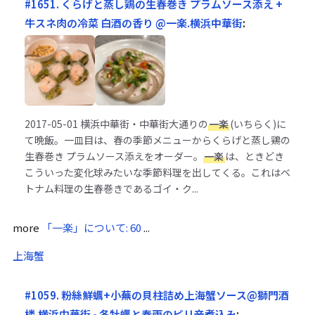
#1651. くらげと蒸し鶏の生春巻き プラムソース添え +
牛スネ肉の冷菜 白酒の香り @一楽.横浜中華街
:
2017-05-01
横浜中華街・中華街大通りの
一楽
(いちらく)に
て晩飯。一皿目は、春の季節メニューからくらげと蒸し鶏の
生春巻き プラムソース添えをオーダー。
一楽
は、ときどき
こういった変化球みたいな季節料理を出してくる。これはベ
トナム料理の生春巻きであるゴイ・ク...
more
「一楽」について: 60
...
上海蟹
#1059. 粉絲鮮蠣+小蕪の貝柱詰め上海蟹ソース@獅門酒
楼.横浜中華街 - 冬牡蠣と春雨のピリ辛煮込み
: