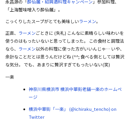
永昌源の
「
酔仙麺・紹興酒料理キャンペーン
」
参加料理、
「
上海蟹味噌入り酔仙麺
」
。
こっくりしたスープがとても美味しい
ラーメン
。
正直、
ラーメン
ごときに (失礼) こんなに素晴らしい味わいを
使うのはもったいないと思ってしまった。 この食材と調理法
なら、
ラーメン
以外の料理に使った方がいいんじゃ… いや、
余計なことだとは思うんだけどね (^^; 食べる側としては贅沢
な気分。 でも、あまりに贅沢すぎてもったいない(笑)
一楽
神奈川県横浜市 横浜中華街老舗一楽のホームペ
ージ
横浜中華街「一楽」 (@ichiraku_tencho) on
Twitter