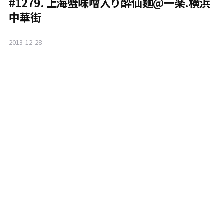
#1279. 上海蟹味噌入り酔仙麺@一楽.横浜
中華街
2013-12-28