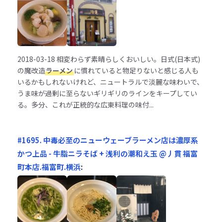
2018-03-18
相変わらず素晴らしくおいしい。日式(日本式)
の魔改造
ラーメン
に慣れていると物足りないと感じる人も
いるかもしれないけれど、ニュートラルで淡麗な味わいで、
うま味が過剰に至らないギリギリのラインをキープしてい
る。多分、これが正統的な広東料理の味付...
#1695. 中毒必至のニューウェーブラーメン店は濃厚系
かつ上品 - 牛脂ニラそば + 浅利の潮和え玉 @丿貫 福富
町本店.福富町.横浜
: