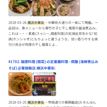
2018-03-26
横浜中華街
・中華街大通りの一楽にて晩飯。一
品目は、春メニューから春竹の子と干し椎茸の醤油煮込み。
これは・・・素食(スゥシー,精進料理)の紅焼烩双冬かな? 紅
焼(ホンシャオ)ともちょっと違うような、甘い香りのする焼
付け具合が肉厚の干し椎茸とよ...
#1702. 福建料理 (閩菜) の定番麺料理 - 燜麺 (海鮮煮込み
そば) @華錦飯店.横浜中華街
:
2018-03-25
横浜中華街
・市場通りの華錦飯店(かきんはん