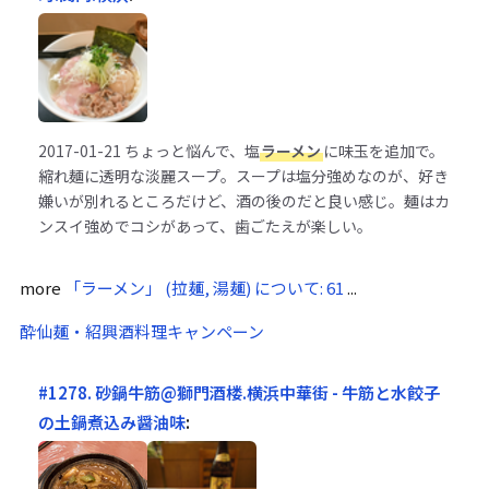
2017-01-21
ちょっと悩んで、塩
ラーメン
に味玉を追加で。
縮れ麺に透明な淡麗スープ。スープは塩分強めなのが、好き
嫌いが別れるところだけど、酒の後のだと良い感じ。麺はカ
ンスイ強めでコシがあって、歯ごたえが楽しい。
more
「ラーメン」 (拉麺, 湯麺) について: 61
...
酔仙麺・紹興酒料理キャンペーン
#1278. 砂鍋牛筋@獅門酒楼.横浜中華街 - 牛筋と水餃子
の土鍋煮込み醤油味
: