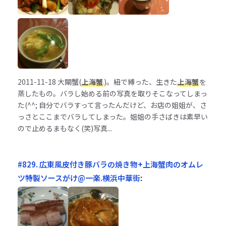
2011-11-18
大閘蟹(
上海蟹
)。紐で縛った、生きた
上海蟹
を
蒸したもの。バラし始める前の写真を取りそこなってしまっ
た(^^; 自分でバラすって言ったんだけど、お店の姐姐が、さ
っさとここまでバラしてしまった。姐姐の手さばきは素早い
ので止めるまもなく(笑)写真...
#829. 広東風皮付き豚バラの焼き物+上海蟹肉のオムレ
ツ特製ソースがけ@一楽.横浜中華街
: