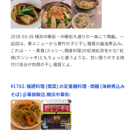
2018-03-26
横浜中華街・中華街大通りの一楽にて晩飯。一
品目は、春メニューから春竹の子と干し椎茸の醤油煮込み。
これは・・・素食(スゥシー,精進料理)の紅焼烩双冬かな? 紅
焼(ホンシャオ)ともちょっと違うような、甘い香りのする焼
付け具合が肉厚の干し椎茸とよ...
#1702. 福建料理 (閩菜) の定番麺料理 - 燜麺 (海鮮煮込み
そば) @華錦飯店.横浜中華街
: