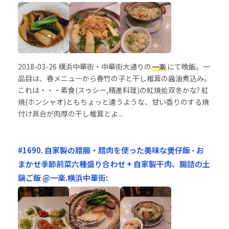
2018-03-26
横浜中華街・中華街大通りの
一楽
にて晩飯。一
品目は、春メニューから春竹の子と干し椎茸の醤油煮込み。
これは・・・素食(スゥシー,精進料理)の紅焼烩双冬かな? 紅
焼(ホンシャオ)ともちょっと違うような、甘い香りのする焼
付け具合が肉厚の干し椎茸とよ...
#1690. 自家製の腊腸・腊肉を使った美味な煲仔飯 - お
まかせ季節前菜六種盛り合わせ + 自家製干肉、腸詰の土
鍋ご飯 @一楽.横浜中華街
: