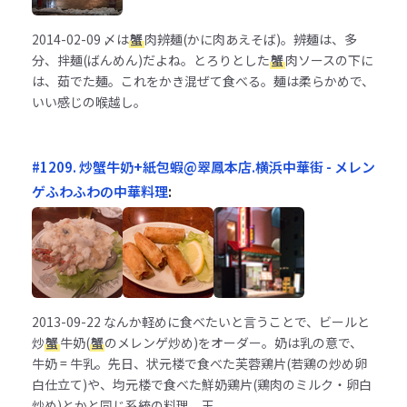
2014-02-09
〆は
蟹
肉辨麺(かに肉あえそば)。辨麺は、多
分、拌麺(ばんめん)だよね。とろりとした
蟹
肉ソースの下に
は、茹でた麺。これをかき混ぜて食べる。麺は柔らかめで、
いい感じの喉越し。
#1209. 炒蟹牛奶+紙包蝦@翠鳳本店.横浜中華街 - メレン
ゲふわふわの中華料理
:
2013-09-22
なんか軽めに食べたいと言うことで、ビールと
炒
蟹
牛奶(
蟹
のメレンゲ炒め)をオーダー。奶は乳の意で、
牛奶 = 牛乳。先日、状元楼で食べた芙蓉鶏片(若鶏の炒め卵
白仕立て)や、均元楼で食べた鮮奶鶏片(鶏肉のミルク・卵白
炒め)とかと同じ系統の料理。玉...