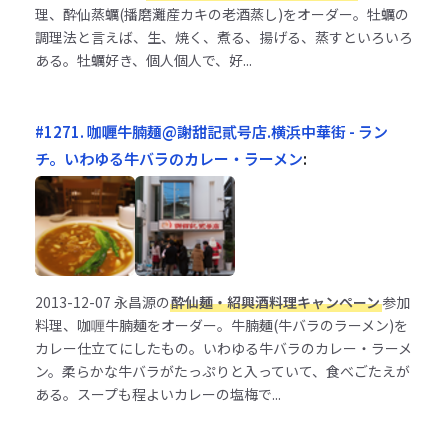
理、酔仙蒸蠣(播磨灘産カキの老酒蒸し)をオーダー。牡蠣の
調理法と言えば、生、焼く、煮る、揚げる、蒸すといろいろ
ある。牡蠣好き、個人個人で、好...
#1271. 咖喱牛腩麺@謝甜記貳号店.横浜中華街 - ラン
チ。いわゆる牛バラのカレー・ラーメン
:
2013-12-07
永昌源の
酔仙麺・紹興酒料理キャンペーン
参加
料理、咖喱牛腩麺をオーダー。牛腩麺(牛バラのラーメン)を
カレー仕立てにしたもの。いわゆる牛バラのカレー・ラーメ
ン。柔らかな牛バラがたっぷりと入っていて、食べごたえが
ある。スープも程よいカレーの塩梅で...