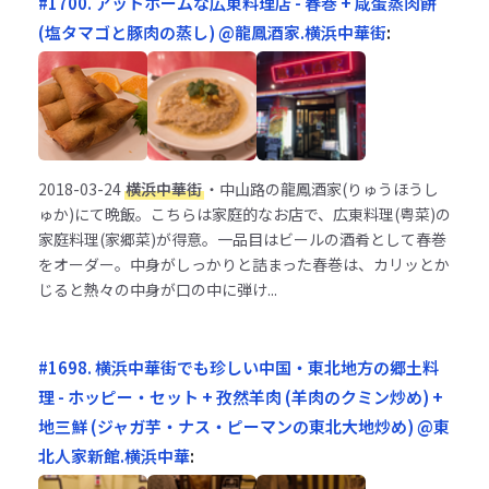
#1700. アットホームな広東料理店 - 春巻 + 咸蛋蒸肉餅
(塩タマゴと豚肉の蒸し) @龍鳳酒家.横浜中華街
:
2018-03-24
横浜中華街
・中山路の龍鳳酒家(りゅうほうし
ゅか)にて晩飯。こちらは家庭的なお店で、広東料理(粤菜)の
家庭料理(家郷菜)が得意。一品目はビールの酒肴として春巻
をオーダー。中身がしっかりと詰まった春巻は、カリッとか
じると熱々の中身が口の中に弾け...
#1698. 横浜中華街でも珍しい中国・東北地方の郷土料
理 - ホッピー・セット + 孜然羊肉 (羊肉のクミン炒め) +
地三鮮 (ジャガ芋・ナス・ピーマンの東北大地炒め) @東
北人家新館.横浜中華
: