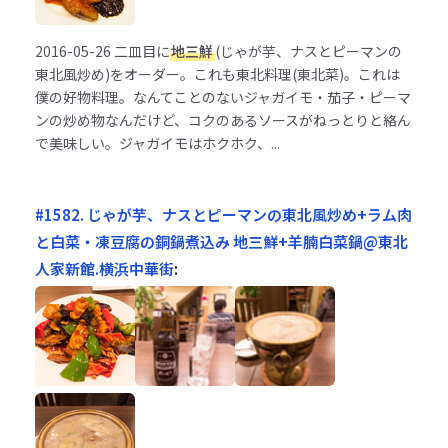
2016-05-26
二皿目に
地三鮮
(じゃが芋、ナスとピーマンの
東北風炒め)をオーダー。これも東北料理(東北菜)。これは
僕の好物料理。なんてことのないジャガイモ・茄子・ピーマ
ンの炒め物なんだけど、コクのあるソースがねっとりと絡ん
で美味しい。ジャガイモはホクホク、...
#1582. じゃが芋、ナスとピーマンの東北風炒め+ラム肉
と白菜・凍豆腐の銅鍋煮込み 地三鮮+羊腩白菜鍋@東北
人家新館.横浜中華街
: