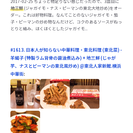
2017-02-25
ちょっと物足りない感じだったので、3皿目に
地三鮮
(ジャガイモ・ナス・ピーマンの東北大地炒め)をオー
ダー。これは好物料理。なんてことのないジャガイモ・茄
子・ピーマンの炒め物なんだけど、コクのあるソースがねっ
とりと絡み、ほくほくとしたジャガイモ...
#1613. 日本人が知らない中華料理・東北料理 (東北菜) -
羊蝎子 (特製ラム背骨の醤油煮込み) + 地三鮮 (じゃが
芋、ナスとピーマンの東北風炒め) @東北人家新館.横浜
中華街
: