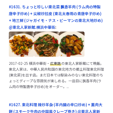
#1631. ちょっと珍しい東北菜 飘香羊肉 (ラム肉の特製
唐辛子炒め) + 尖椒炒拉皮 (東北太春雨の青唐辛子炒め)
+ 地三鮮 (ジャガイモ・ナス・ピーマンの東北大地炒め)
@東北人家新館.横浜中華街
:
2017-02-25
横浜中華街・
広東路
の東北人家新館にて晩飯。
東北人家は、中華人民共和国の東北地方の郷土料理東北料理
(東北菜)を出す店。まだ日本では馴染みのない東北料理のち
ょっとディープな雰囲気が楽しめる。一皿目に飘香羊肉(ラ
ム肉の特製唐辛子炒め)をオーダー。...
#1627. 東北料理 辣炒羊杂 (羊内臓の辛口炒め) + 薫肉大
餅 (スモーク牛肉の中国風クレープ巻き) @東北人家新