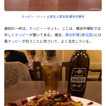
ホッピー
・セット @
東北人家
新館.
横浜中華街
最初の一杯は、
ホッピー
・セット。 ここは、横浜中華街では
珍しく
ホッピー
が置いてある。 最近、
東北料理
(
東北菜
) には
黒
ホッピー
が合うことに気づいて、よく注文している。