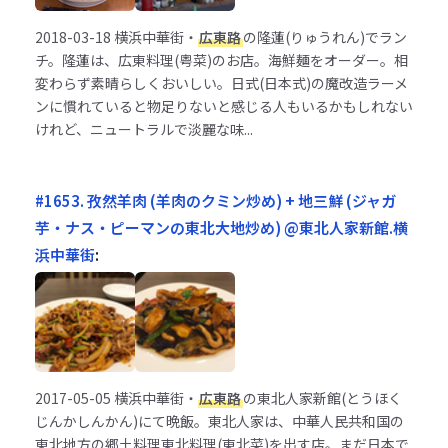
2018-03-18
横浜中華街・
広東路
の隆蓮(りゅうれん)でラン
チ。隆蓮は、広東料理(粤菜)のお店。海鮮麺をオーダー。相
変わらず素晴らしくおいしい。日式(日本式)の魔改造ラーメ
ンに慣れていると物足りないと感じる人もいるかもしれない
けれど、ニュートラルで淡麗な味...
#1653. 孜然羊肉 (羊肉のクミン炒め) + 地三鮮 (ジャガ
芋・ナス・ピーマンの東北大地炒め) @東北人家新館.横
浜中華街
:
2017-05-05
横浜中華街・
広東路
の東北人家新館(とうほく
じんかしんかん)にて晩飯。東北人家は、中華人民共和国の
東北地方の郷土料理東北料理(東北菜)を出す店。まだ日本で