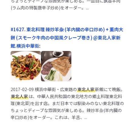
ちょっとディープな雰囲気が楽しめる。一皿目に飘香羊肉
(ラム肉の特製唐辛子炒め)をオーダー。...
#1627. 東北料理 辣炒羊杂 (羊内臓の辛口炒め) + 薫肉大
餅 (スモーク牛肉の中国風クレープ巻き) @東北人家新
館.横浜中華街
:
2017-02-09
横浜中華街・広東路の
東北人家
新館にて晩飯。
東北人家
は、中華人民共和国の東北地方の郷土料理東北料
理(東北菜)を出す店。まだ日本では馴染みのない東北料理の
ちょっとディープな雰囲気が楽しめる。辣炒羊杂(羊内臓の
辛口炒め)をオーダー。これは、羊舌、...