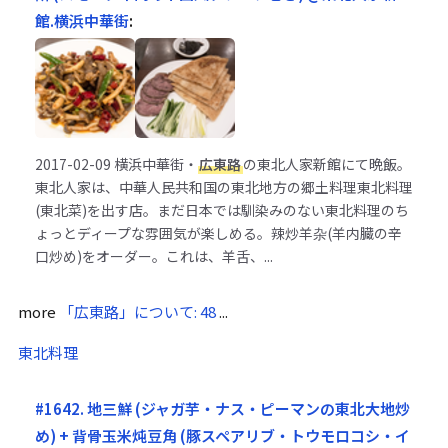
館.横浜中華街
:
2017-02-09
横浜中華街・
広東路
の東北人家新館にて晩飯。
東北人家は、中華人民共和国の東北地方の郷土料理東北料理
(東北菜)を出す店。まだ日本では馴染みのない東北料理のち
ょっとディープな雰囲気が楽しめる。辣炒羊杂(羊内臓の辛
口炒め)をオーダー。これは、羊舌、...
more
「広東路」について: 48
...
東北料理
#1642. 地三鮮 (ジャガ芋・ナス・ピーマンの東北大地炒
め) + 背骨玉米炖豆角 (豚スペアリブ・トウモロコシ・イ