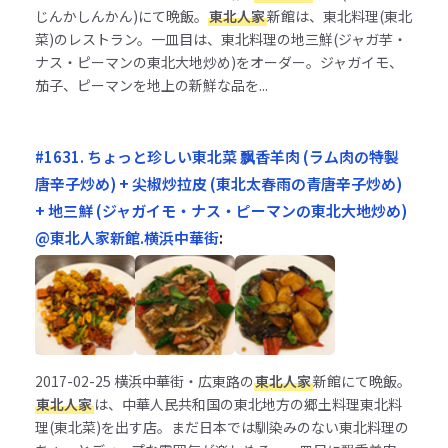
じんかしんかん)にて晩飯。
東北人家
新館は、東北料理(東北
菜)のレストラン。一皿目は、東北料理の地三鮮(ジャガ芋・
ナス・ピーマンの東北大地炒め)をオーダー。ジャガイモ、
茄子、ピーマンを地上の新鮮な品を...
#1631. ちょっと珍しい東北菜 飘香羊肉 (ラム肉の特製
唐辛子炒め) + 尖椒炒拉皮 (東北太春雨の青唐辛子炒め)
+ 地三鮮 (ジャガイモ・ナス・ピーマンの東北大地炒め)
@東北人家新館.横浜中華街
:
2017-02-25
横浜中華街・広東路の
東北人家
新館にて晩飯。
東北人家
は、中華人民共和国の東北地方の郷土料理東北料
理(東北菜)を出す店。まだ日本では馴染みのない東北料理の