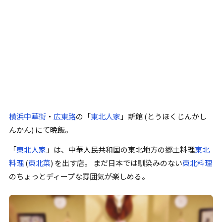
横浜中華街
・
広東路
の
「
東北人家
」
新館 (とうほくじんかし
んかん) にて晩飯。
「
東北人家
」
は、中華人民共和国の東北地方の郷土料理
東北
料理
(
東北菜
) を出す店。 まだ日本では馴染みのない
東北料理
のちょっとディープな雰囲気が楽しめる。