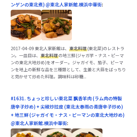
ンゲンの東北煮) @東北人家新館.横浜中華街
:
2017-04-09
東北人家新館は、
東北料理
(東北菜)のレストラ
ン。一皿目は、
東北料理
の地三鮮(ジャガ芋・ナス・ピーマ
ンの東北大地炒め)をオーダー。ジャガイモ、茄子、ピーマ
ンを地上の新鮮な品を三種類として、生姜と大蒜をばっちり
と効かせて炒めた料理。調味料は砂糖...
#1631. ちょっと珍しい東北菜 飘香羊肉 (ラム肉の特製
唐辛子炒め) + 尖椒炒拉皮 (東北太春雨の青唐辛子炒め)
+ 地三鮮 (ジャガイモ・ナス・ピーマンの東北大地炒め)
@東北人家新館.横浜中華街
: