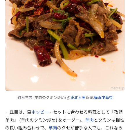
孜然羊肉
(羊肉のクミン炒め) @
東北人家
新館.
横浜中華街
一皿目は、黒
ホッピー
・セットに合わせる料理として
「
孜然
羊肉
」
(羊肉のクミン炒め) をオーダー。
羊肉
と
クミン
は相性
の良い組み合わせで、
羊肉
のクセが苦手な人でも、これなら