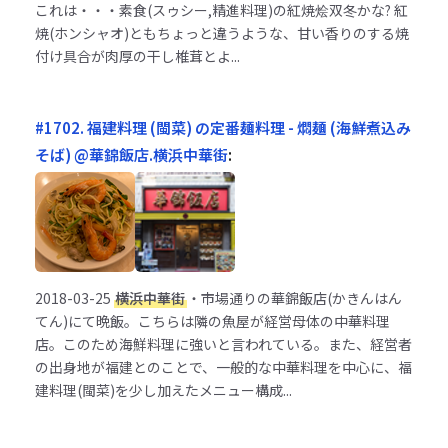
これは・・・素食(スゥシー,精進料理)の紅焼烩双冬かな? 紅
焼(ホンシャオ)ともちょっと違うような、甘い香りのする焼
付け具合が肉厚の干し椎茸とよ...
#1702. 福建料理 (閩菜) の定番麺料理 - 燜麺 (海鮮煮込み
そば) @華錦飯店.横浜中華街
:
2018-03-25
横浜中華街
・市場通りの華錦飯店(かきんはん
てん)にて晩飯。こちらは隣の魚屋が経営母体の中華料理
店。このため海鮮料理に強いと言われている。また、経営者
の出身地が福建とのことで、一般的な中華料理を中心に、福
建料理(閩菜)を少し加えたメニュー構成...