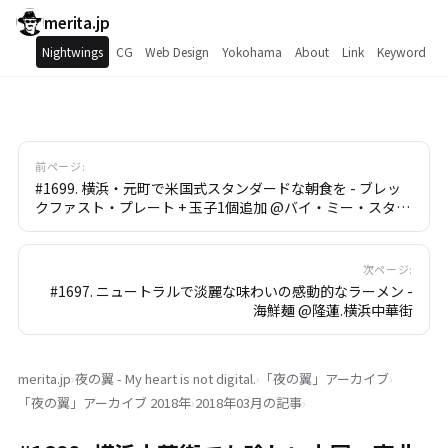
merita.jp
Nightwings
CG
Web Design
Yokohama
About
Link
Keyword
前ページ:
#1699. 横浜・元町で米国式スタンダードな朝食を - ブレッ
クファスト・プレート + 玉子1個追加 @バイ・ミー・スタン
ド.代官坂.元町.横浜
次ページ:
#1697. ニュートラルで淡麗な味わいの感動的なラーメン -
海鮮麺 @隆蓮.横浜中華街
merita.jp
›
夜の翼 - My heart is not digital.
›
「
夜の翼
」
アーカイブ
›
「
夜の翼
」
アーカイブ 2018年
›
2018年03月の記事
›