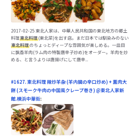
2017-02-25
東北人家は、中華人民共和国の東北地方の郷土
料理
東北料理
(東北菜)を出す店。まだ日本では馴染みのない
東北料理
のちょっとディープな雰囲気が楽しめる。一皿目
に飘香羊肉(ラム肉の特製唐辛子炒め)をオーダー。羊肉を炒
める、と言うよりは唐揚げにして唐辛...
#1627. 東北料理 辣炒羊杂 (羊内臓の辛口炒め) + 薫肉大
餅 (スモーク牛肉の中国風クレープ巻き) @東北人家新
館.横浜中華街
: