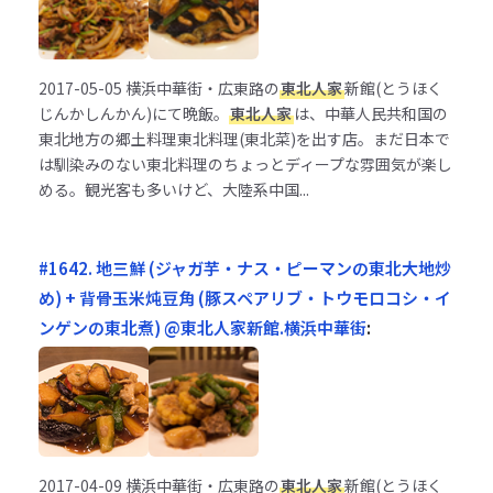
2017-05-05
横浜中華街・広東路の
東北人家
新館(とうほく
じんかしんかん)にて晩飯。
東北人家
は、中華人民共和国の
東北地方の郷土料理東北料理(東北菜)を出す店。まだ日本で
は馴染みのない東北料理のちょっとディープな雰囲気が楽し
める。観光客も多いけど、大陸系中国...
#1642. 地三鮮 (ジャガ芋・ナス・ピーマンの東北大地炒
め) + 背骨玉米炖豆角 (豚スペアリブ・トウモロコシ・イ
ンゲンの東北煮) @東北人家新館.横浜中華街
:
2017-04-09
横浜中華街・広東路の
東北人家
新館(とうほく