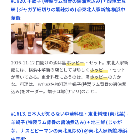
#1620. 羊蝎子 (特製ラム背骨の醤油煮込み) + 酸辣土豆
絲 (ジャガ芋細切りの酸辣炒め) @東北人家新館.横浜中
華街
:
2016-11-12
口開けの酒は黒
ホッピー
・セット。東北人家新
館には、横浜中華街の店としては珍しく
ホッピー
・セット
が置いてある。東北料理にあうのは、黒
ホッピー
の方か
な。料理は、お店の名物料理羊蝎子(特製ラム背骨の醤油煮
込み)をオーダー。蝎子は蠍(サソリ)のこと...
#1613. 日本人が知らない中華料理・東北料理 (東北菜) -
羊蝎子 (特製ラム背骨の醤油煮込み) + 地三鮮 (じゃが
芋、ナスとピーマンの東北風炒め) @東北人家新館.横浜
中華街
: