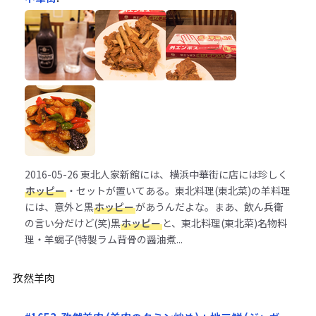
2016-05-26
東北人家新館には、横浜中華街に店には珍しく
ホッピー
・セットが置いてある。東北料理(東北菜)の羊料理
には、意外と黒
ホッピー
があうんだよな。まあ、飲ん兵衛
の言い分だけど(笑)黒
ホッピー
と、東北料理(東北菜)名物料
理・羊蝎子(特製ラム背骨の醤油煮...
孜然羊肉