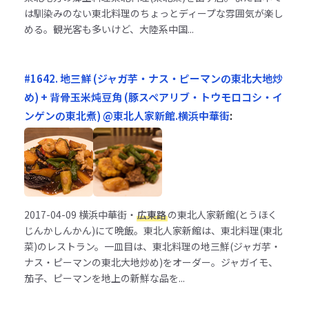
は馴染みのない東北料理のちょっとディープな雰囲気が楽し
める。観光客も多いけど、大陸系中国...
#1642. 地三鮮 (ジャガ芋・ナス・ピーマンの東北大地炒
め) + 背骨玉米炖豆角 (豚スペアリブ・トウモロコシ・イ
ンゲンの東北煮) @東北人家新館.横浜中華街
:
2017-04-09
横浜中華街・
広東路
の東北人家新館(とうほく
じんかしんかん)にて晩飯。東北人家新館は、東北料理(東北
菜)のレストラン。一皿目は、東北料理の地三鮮(ジャガ芋・
ナス・ピーマンの東北大地炒め)をオーダー。ジャガイモ、
茄子、ピーマンを地上の新鮮な品を...