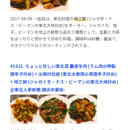
2017-04-09
一皿目は、東北料理の
地三鮮
(ジャガ芋・ナ
ス・ピーマンの東北大地炒め)をオーダー。ジャガイモ、茄
子、ピーマンを地上の新鮮な品を三種類として、生姜と大蒜
をばっちりと効かせて炒めた料理。調味料は砂糖・醤油で、
カタクリでトロミのコーティングされてる...
#1631. ちょっと珍しい東北菜 飘香羊肉 (ラム肉の特製
唐辛子炒め) + 尖椒炒拉皮 (東北太春雨の青唐辛子炒め)
+ 地三鮮 (ジャガイモ・ナス・ピーマンの東北大地炒め)
@東北人家新館.横浜中華街
: