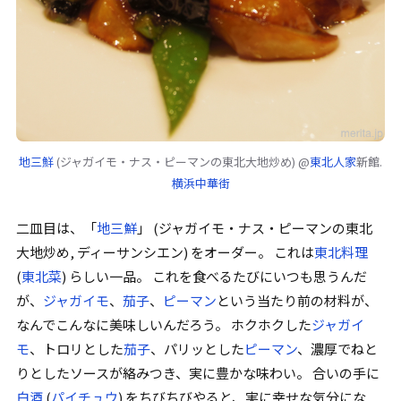
地三鮮
(ジャガイモ・ナス・ピーマンの東北大地炒め) @
東北人家
新館.
横浜中華街
二皿目は、
「
地三鮮
」
(ジャガイモ・ナス・ピーマンの東北
大地炒め,
ディーサンシエン
) をオーダー。 これは
東北料理
(
東北菜
) らしい一品。 これを食べるたびにいつも思うんだ
が、
ジャガイモ
、
茄子
、
ピーマン
という当たり前の材料が、
なんでこんなに美味しいんだろう。 ホクホクした
ジャガイ
モ
、トロリとした
茄子
、パリッとした
ピーマン
、濃厚でねと
りとしたソースが絡みつき、実に豊かな味わい。 合いの手に
白酒
(
パイチュウ
) をちびちびやると、実に幸せな気分にな