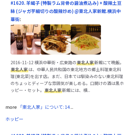
#1620. 羊蝎子 (特製ラム背骨の醤油煮込み) + 酸辣土豆
絲 (ジャガ芋細切りの酸辣炒め) @東北人家新館.横浜中
華街
:
2016-11-12
横浜中華街・広東路の
東北人家
新館にて晩飯。
東北人家
は、中華人民共和国の東北地方の郷土料理東北料
理(東北菜)を出す店。まだ、日本では馴染みのない東北料理
のちょっとディープな雰囲気が楽しめる。口開けの酒は黒ホ
ッピー・セット。
東北人家
新館には、横...
more
「東北人家」について: 14
...
ホッピー