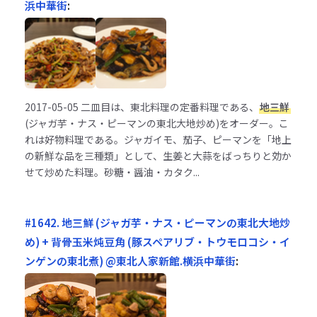
浜中華街
:
2017-05-05
二皿目は、東北料理の定番料理である、
地三鮮
(ジャガ芋・ナス・ピーマンの東北大地炒め)をオーダー。こ
れは好物料理である。ジャガイモ、茄子、ピーマンを「地上
の新鮮な品を三種類」として、生姜と大蒜をばっちりと効か
せて炒めた料理。砂糖・醤油・カタク...
#1642. 地三鮮 (ジャガ芋・ナス・ピーマンの東北大地炒
め) + 背骨玉米炖豆角 (豚スペアリブ・トウモロコシ・イ
ンゲンの東北煮) @東北人家新館.横浜中華街
: