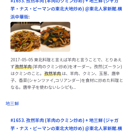
#1653. 孜然羊肉 (羊肉のクミン炒め) + 地三鮮 (ジャガ
芋・ナス・ピーマンの東北大地炒め) @東北人家新館.横
浜中華街
:
2017-05-05
東北料理と言えば羊肉と言うことで、とりあえ
ず
孜然羊肉
(羊肉のクミン炒め)をオーダー。孜然(ズーラン)
はクミンのこと。
孜然羊肉
は、羊肉、クミン、玉葱、唐辛
子、香菜(シャンツァイ,コリアンダー)を食材に炒めた料理と
なる。唐辛子を使わないレシピも...
地三鮮
#1653. 孜然羊肉 (羊肉のクミン炒め) + 地三鮮 (ジャガ
芋・ナス・ピーマンの東北大地炒め) @東北人家新館.横