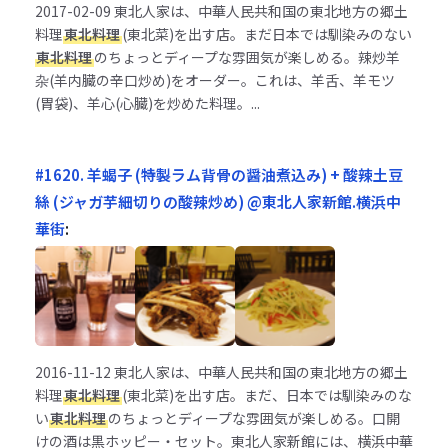
2017-02-09
東北人家は、中華人民共和国の東北地方の郷土
料理
東北料理
(東北菜)を出す店。まだ日本では馴染みのない
東北料理
のちょっとディープな雰囲気が楽しめる。辣炒羊
杂(羊内臓の辛口炒め)をオーダー。これは、羊舌、羊モツ
(胃袋)、羊心(心臓)を炒めた料理。...
#1620. 羊蝎子 (特製ラム背骨の醤油煮込み) + 酸辣土豆
絲 (ジャガ芋細切りの酸辣炒め) @東北人家新館.横浜中
華街
:
2016-11-12
東北人家は、中華人民共和国の東北地方の郷土
料理
東北料理
(東北菜)を出す店。まだ、日本では馴染みのな
い
東北料理
のちょっとディープな雰囲気が楽しめる。口開
けの酒は黒ホッピー・セット。東北人家新館には、横浜中華