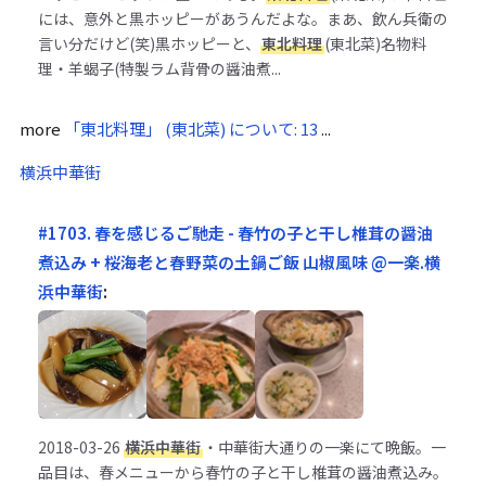
には、意外と黒ホッピーがあうんだよな。まあ、飲ん兵衛の
言い分だけど(笑)黒ホッピーと、
東北料理
(東北菜)名物料
理・羊蝎子(特製ラム背骨の醤油煮...
more
「東北料理」 (東北菜) について: 13
...
横浜中華街
#1703. 春を感じるご馳走 - 春竹の子と干し椎茸の醤油
煮込み + 桜海老と春野菜の土鍋ご飯 山椒風味 @一楽.横
浜中華街
:
2018-03-26
横浜中華街
・中華街大通りの一楽にて晩飯。一
品目は、春メニューから春竹の子と干し椎茸の醤油煮込み。