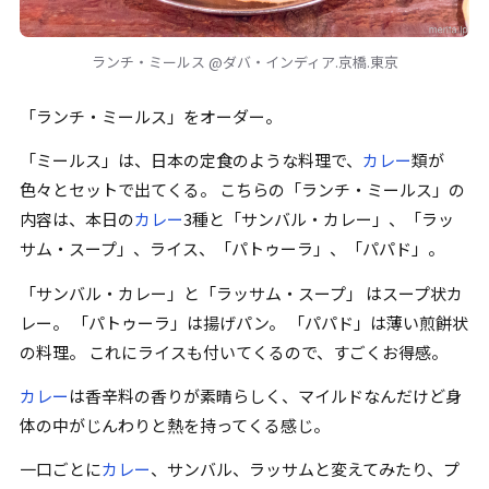
ランチ・ミールス @ダバ・インディア.京橋.東京
「
ランチ・ミールス
」
をオーダー。
「
ミールス
」
は、日本の
定食
のような料理で、
カレー
類が
色々とセットで出てくる。 こちらの
「
ランチ・ミールス
」
の
内容は、本日の
カレー
3種と
「
サンバル・カレー
」
、
「
ラッ
サム・スープ
」
、ライス、
「
パトゥーラ
」
、
「
パパド
」
。
「
サンバル・カレー
」
と
「
ラッサム・スープ
」
はスープ状カ
レー。
「
パトゥーラ
」
は揚げパン。
「
パパド
」
は薄い煎餅状
の料理。 これにライスも付いてくるので、すごくお得感。
カレー
は香辛料の香りが素晴らしく、マイルドなんだけど身
体の中がじんわりと熱を持ってくる感じ。
一口ごとに
カレー
、
サンバル
、
ラッサム
と変えてみたり、プ