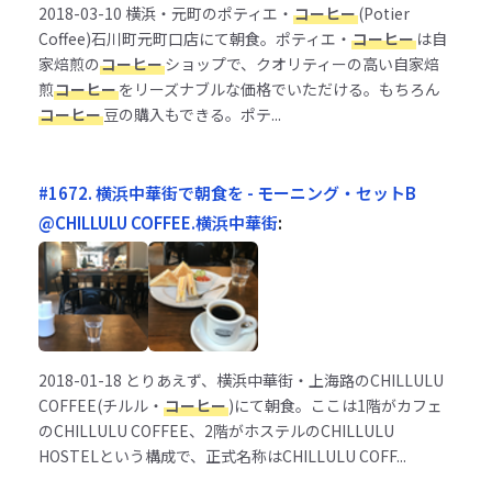
2018-03-10
横浜・元町のポティエ・
コーヒー
(Potier
Coffee)石川町元町口店にて朝食。ポティエ・
コーヒー
は自
家焙煎の
コーヒー
ショップで、クオリティーの高い自家焙
煎
コーヒー
をリーズナブルな価格でいただける。もちろん
コーヒー
豆の購入もできる。ポテ...
#1672. 横浜中華街で朝食を - モーニング・セットB
@CHILLULU COFFEE.横浜中華街
:
2018-01-18
とりあえず、横浜中華街・上海路のCHILLULU
COFFEE(チルル・
コーヒー
)にて朝食。ここは1階がカフェ
のCHILLULU COFFEE、2階がホステルのCHILLULU
HOSTELという構成で、正式名称はCHILLULU COFF...