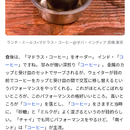
ランチ・ミールス+マドラス・コーヒー@ダバ・インディア.京橋.東京
食後は、
「
マドラス・コーヒー
」
をオーダー。 インド・
「
コ
ーヒー
」
ですね。 甘みが強い深煎り
「
コーヒー
」
。 金属のカ
ップと受け皿のセットでサーブされるが、ウェイターが目の
前でコーヒーをカップと受け皿の間で交互に移し替えるとい
うパフォーマンスをやってくれる。 これがほとんどこぼれな
いところが、このパフォーマンスの格好いいところ。 高いと
ころが
「
コーヒー
」
を落とし、
「
コーヒー
」
をさますと当時
に、
「
砂糖
」
と
「
ミルクが
」
よく混ざるというのが目的らし
い。
「
チャイ
」
でも同じパフォーマンスをやるけど、
「
南イ
ンド
」
は
「
コーヒー
」
が主流。