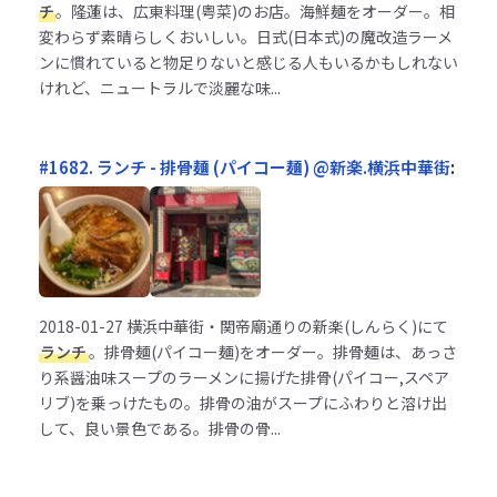
チ
。隆蓮は、広東料理(粤菜)のお店。海鮮麺をオーダー。相
変わらず素晴らしくおいしい。日式(日本式)の魔改造ラーメ
ンに慣れていると物足りないと感じる人もいるかもしれない
けれど、ニュートラルで淡麗な味...
#1682. ランチ - 排骨麺 (パイコー麺) @新楽.横浜中華街
:
2018-01-27
横浜中華街・関帝廟通りの新楽(しんらく)にて
ランチ
。排骨麺(パイコー麺)をオーダー。排骨麺は、あっさ
り系醤油味スープのラーメンに揚げた排骨(パイコー,スペア
リブ)を乗っけたもの。排骨の油がスープにふわりと溶け出
して、良い景色である。排骨の骨...