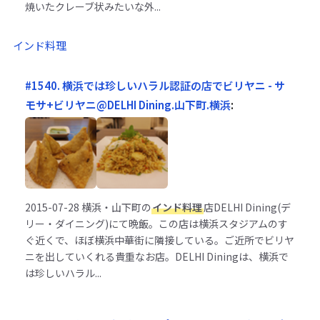
焼いたクレーブ状みたいな外...
インド料理
#1540. 横浜では珍しいハラル認証の店でビリヤニ - サ
モサ+ビリヤニ@DELHI Dining.山下町.横浜
:
2015-07-28
横浜・山下町の
インド料理
店DELHI Dining(デ
リー・ダイニング)にて晩飯。この店は横浜スタジアムのす
ぐ近くで、ほぼ横浜中華街に隣接している。ご近所でビリヤ
ニを出していくれる貴重なお店。DELHI Diningは、横浜で
は珍しいハラル...