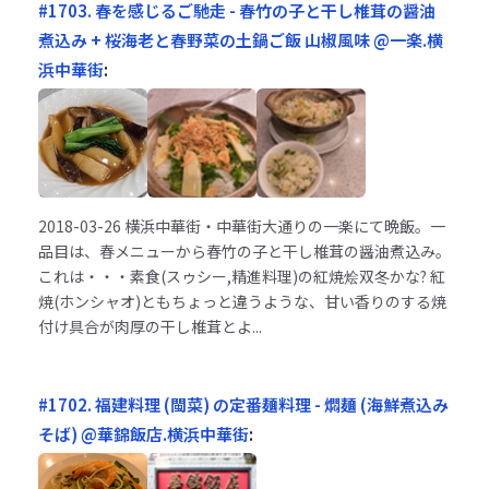
#1703. 春を感じるご馳走 - 春竹の子と干し椎茸の醤油
煮込み + 桜海老と春野菜の土鍋ご飯 山椒風味 @一楽.横
浜中華街
:
2018-03-26
横浜中華街・中華街大通りの一楽にて晩飯。一
品目は、春メニューから春竹の子と干し椎茸の醤油煮込み。
これは・・・素食(スゥシー,精進料理)の紅焼烩双冬かな? 紅
焼(ホンシャオ)ともちょっと違うような、甘い香りのする焼
付け具合が肉厚の干し椎茸とよ...
#1702. 福建料理 (閩菜) の定番麺料理 - 燜麺 (海鮮煮込み
そば) @華錦飯店.横浜中華街
: