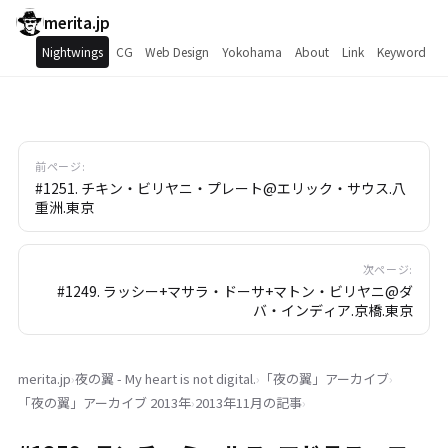
merita.jp
Nightwings
CG
Web Design
Yokohama
About
Link
Keyword
前ページ:
#1251. チキン・ビリヤニ・プレート@エリック・サウス.八
重洲.東京
次ページ:
#1249. ラッシー+マサラ・ドーサ+マトン・ビリヤニ@ダ
バ・インディア.京橋.東京
merita.jp
›
夜の翼 - My heart is not digital.
›
「
夜の翼
」
アーカイブ
›
「
夜の翼
」
アーカイブ 2013年
›
2013年11月の記事
›