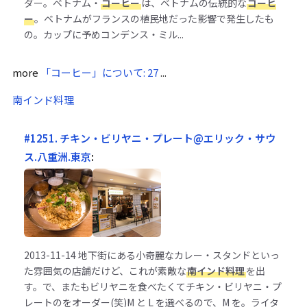
ダー。ベトナム・
コーヒー
は、ベトナムの伝統的な
コーヒ
ー
。ベトナムがフランスの植民地だった影響で発生したも
の。カップに予めコンデンス・ミル...
more
「コーヒー」について: 27
...
南インド料理
#1251. チキン・ビリヤニ・プレート@エリック・サウ
ス.八重洲.東京
:
2013-11-14
地下街にある小奇麗なカレー・スタンドといっ
た雰囲気の店舗だけど、これが素敵な
南インド料理
を出
す。で、またもビリヤニを食べたくてチキン・ビリヤニ・プ
レートのをオーダー(笑)M と L を選べるので、M を。ライタ