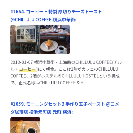
#1664. コーヒー + 特製 厚切りチーズトースト
@CHILLULU COFFEE.横浜中華街
:
2018-01-07
横浜中華街・上海路のCHILLULU COFFEE(チル
ル・
コーヒー
)にて朝食。ここは1階がカフェのCHILLULU
COFFEE、2階がホステルのCHILLULU HOSTELという構成
で、正式名称はCHILLULU COFFEE & H...
#1659. モーニングセットB 手作り玉子ペースト @コメ
ダ珈琲店 横浜元町店.元町.横浜
: