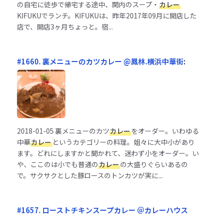
の自宅に徒歩で帰宅する途中、関内のスープ・
カレー
KIFUKUでランチ。KIFUKUは、昨年2017年09月に開店した
店で、開店3ヶ月ちょっと。宿...
#1660. 裏メニューのカツカレー @鳳林.横浜中華街
:
2018-01-05
裏メニューのカツ
カレー
をオーダー。いわゆる
中華
カレー
というカテゴリーの料理。姐々に大中小があり
ます。どれにしますかと聞かれて、迷わず小をオーダー。い
や、ここのは小でも普通の
カレー
の大盛りぐらいあるの
で。サクサクとした豚ロースのトンカツが実に...
#1657. ローストチキンスープカレー ＠カレーハウス