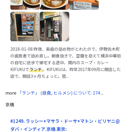
2018-01-08
昨夜、奥歯の詰め物がとれたので、伊勢佐木町
の歯医者で詰め直し。朝食抜きで、空腹を抱えて横浜中華街
の自宅に徒歩で帰宅する途中、関内のスープ・カレー
KIFUKUで
ランチ
。KIFUKUは、昨年2017年09月に開店した
店で、開店3ヶ月ちょっと。宿...
more
「ランチ」 (昼食, ヒルメシ) について: 174
...
京橋
#1249. ラッシー+マサラ・ドーサ+マトン・ビリヤニ@
ダバ・インディア.京橋.東京
: