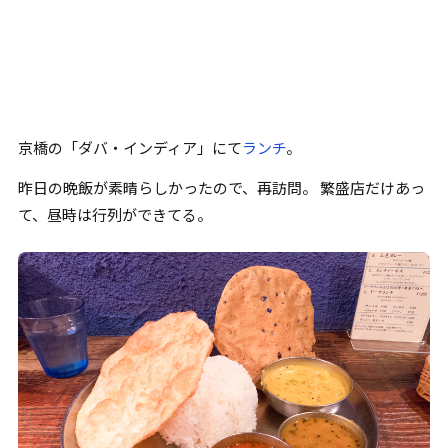
京橋
の
「
ダバ・インディア
」
にて
ランチ
。
昨日の晩飯が素晴らしかったので、再訪問。 繁盛店だけあっ
て、昼時は行列ができてる。