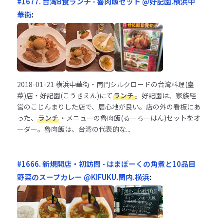
#1677. 台湾B食ランチ - 魯肉飯セット @好記園.横浜中
華街
:
2018-01-21
横浜中華街・南門シルクロードの台湾料理(臺
菜)店・好記園(こうきえん)にて
ランチ
。好記園は、家族経
営のこじんまりした店で、居心地が良い。店の外の看板にあ
った、
ランチ
・メニューの魯肉飯(るーろーはん)セットをオ
ーダー。魯肉飯は、台湾の代表的な...
#1666. 新規開店・初訪問 - はまぽーくの角煮と10品目
野菜のスープカレー @KIFUKU.関内.横浜
: