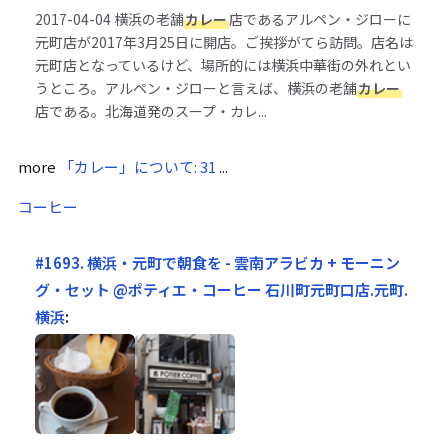
2017-04-04
横浜の老舗
カレー
店であるアルペン・ジローに
元町店が2017年3月25日に開店。ご挨拶がてら訪問。店名は
元町店となっているけど、場所的には横浜中華街の外れとい
うところ。アルペン・ジローと言えば、横浜の老舗
カレー
店である。北海道発のスープ・カレ...
more
「カレー」について: 31
...
コーヒー
#1693. 横浜・元町で朝食を - 雲南アラビカ + モーニン
グ・セット @ポティエ・コーヒー 石川町元町口店.元町.
横浜
: