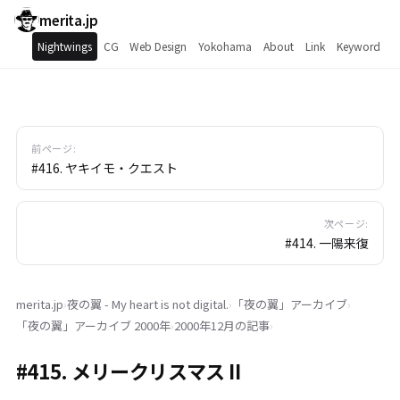
merita.jp
Nightwings
CG
Web Design
Yokohama
About
Link
Keyword
前ページ:
#416. ヤキイモ・クエスト
次ページ:
#414. 一陽来復
merita.jp
›
夜の翼 - My heart is not digital.
›
「
夜の翼
」
アーカイブ
›
「
夜の翼
」
アーカイブ 2000年
›
2000年12月の記事
›
#415. メリークリスマス II