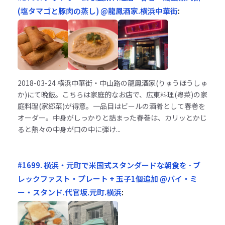
(塩タマゴと豚肉の蒸し) @龍鳳酒家.横浜中華街
:
2018-03-24
横浜中華街・中山路の龍鳳酒家(りゅうほうしゅ
か)にて晩飯。こちらは家庭的なお店で、広東料理(粤菜)の家
庭料理(家郷菜)が得意。一品目はビールの酒肴として春巻を
オーダー。中身がしっかりと詰まった春巻は、カリッとかじ
ると熱々の中身が口の中に弾け...
#1699. 横浜・元町で米国式スタンダードな朝食を - ブ
レックファスト・プレート + 玉子1個追加 @バイ・ミ
ー・スタンド.代官坂.元町.横浜
: