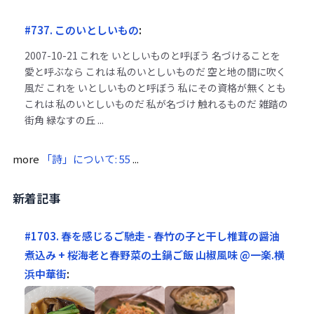
#737. このいとしいもの
:
2007-10-21
これを いとしいものと呼ぼう 名づけることを
愛と呼ぶなら これは 私のいとしいものだ 空と地の間に吹く
風だ これを いとしいものと呼ぼう 私にその資格が無くとも
これは 私のいとしいものだ 私が名づけ 触れるものだ 雑踏の
街角 緑なすの丘 ...
more
「詩」について: 55
...
新着記事
#1703. 春を感じるご馳走 - 春竹の子と干し椎茸の醤油
煮込み + 桜海老と春野菜の土鍋ご飯 山椒風味 @一楽.横
浜中華街
: