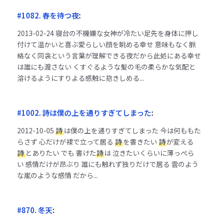
#1082. 春を待つ夜
:
2013-02-24
寝台の不機嫌な女神が冷たい足先を身体に押し
付けて温かいと喜ぶ愛らしい顔を眺める幸せ 意味もなく脈
絡なく同衾という言葉が理解できる夜だから此処にある幸せ
は誰にも渡さない くすぐるような髪の毛の柔らかな気配と
溶けるようにすりよる感触に抱きしめる...
#1002. 詩は僕の上を通りすぎてしまった
:
2012-10-05
詩
は僕の上を通りすぎてしまった 今は何ももた
らさず 心だけが裸で立って居る
詩
を書きたい
詩
が変える
詩
とありたい でも 書けた
詩
は 泣きたいくらいに薄っぺら
い 感情だけが昂ぶり 誰にも触れず独りだけで居る 雲のよう
な嵐のような感情 だから...
#870. 冬天
: