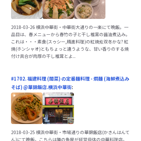
2018-03-26
横浜中華街・中華街大通りの一楽にて晩飯。一
品目は、春メニューから春竹の子と干し椎茸の醤油煮込み。
これは・・・素食(スゥシー,精進料理)の紅焼烩双冬かな? 紅
焼(ホンシャオ)ともちょっと違うような、甘い香りのする焼
付け具合が肉厚の干し椎茸とよ...
#1702. 福建料理 (閩菜) の定番麺料理 - 燜麺 (海鮮煮込み
そば) @華錦飯店.横浜中華街
:
2018-03-25
横浜中華街・市場通りの華錦飯店(かきんはんて
ん)にて晩飯。こちらは隣の魚屋が経営母体の中華料理店。