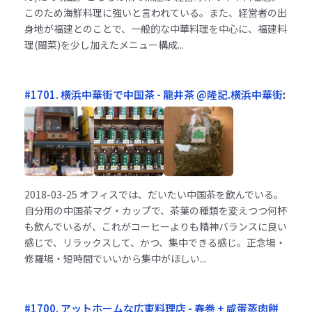
このため海鮮料理に強いと言われている。また、経営者の出
身地が福建とのことで、一般的な中華料理を中心に、福建料
理(閩菜)を少し加えたメニュー構成...
#1701. 横浜中華街で中国茶 - 龍井茶 @隆記.横浜中華街
:
2018-03-25
オフィスでは、だいたい中国茶を飲んでいる。
自分用の中国茶マグ・カップで、茶葉の種類を変えつつ何杯
も飲んでいるが、これがコーヒーよりも精神バランスに良い
感じで、リラックスして、かつ、集中できる感じ。正念場・
修羅場・短時間でいいから集中がほしい...
#1700. アットホームな広東料理店 - 春巻 + 咸蛋蒸肉餅