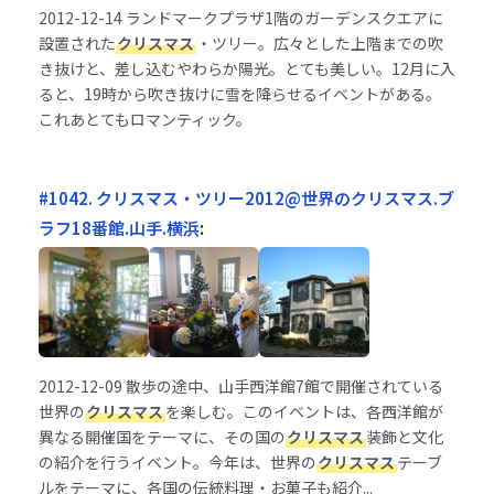
2012-12-14
ランドマークプラザ1階のガーデンスクエアに
設置された
クリスマス
・ツリー。広々とした上階までの吹
き抜けと、差し込むやわらか陽光。とても美しい。12月に入
ると、19時から吹き抜けに雪を降らせるイベントがある。
これあとてもロマンティック。
#1042. クリスマス・ツリー2012@世界のクリスマス.ブ
ラフ18番館.山手.横浜
:
2012-12-09
散歩の途中、山手西洋館7館で開催されている
世界の
クリスマス
を楽しむ。このイベントは、各西洋館が
異なる開催国をテーマに、その国の
クリスマス
装飾と文化
の紹介を行うイベント。今年は、世界の
クリスマス
テーブ
ルをテーマに、各国の伝統料理・お菓子も紹介...