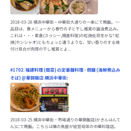
2018-03-26
横浜中華街・中華街大通りの一楽にて晩飯。一
品目は、春メニューから春竹の子と干し椎茸の醤油煮込み。
これは・・・素食(スゥシー,精進料理)の紅焼烩双冬かな? 紅
焼(ホンシャオ)ともちょっと違うような、甘い香りのする焼
付け具合が肉厚の干し椎茸とよ...
#1702. 福建料理 (閩菜) の定番麺料理 - 燜麺 (海鮮煮込み
そば) @華錦飯店.横浜中華街
:
2018-03-25
横浜中華街・市場通りの華錦飯店(かきんはんて
ん)にて晩飯。こちらは隣の魚屋が経営母体の中華料理店。