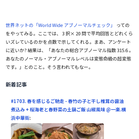
世界ネットの
「
World Wide アブノーマルチェック
」
っての
をやってみる。ここでは、 3 択× 20 問で平均回答とどれくら
いズレているのかを点数で示してくれる。まあ、アンケート
に近いか? 結果は、
「
あなたの総合アブノーマル指数 315.6 。
あなたのノーマル・アブノーマルレベルは変態命級の超変態
です。
」
とのこと。そう言われてもなー。
新着記事
#1703. 春を感じるご馳走 - 春竹の子と干し椎茸の醤油
煮込み + 桜海老と春野菜の土鍋ご飯 山椒風味 @一楽.横
浜中華街
: