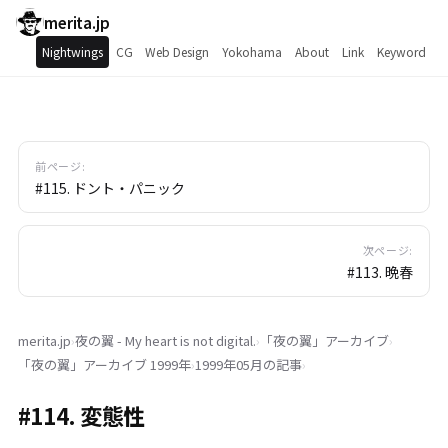
merita.jp
Nightwings
CG
Web Design
Yokohama
About
Link
Keyword
前ページ:
#115. ドント・パニック
次ページ:
#113. 晩春
merita.jp
›
夜の翼 - My heart is not digital.
›
「
夜の翼
」
アーカイブ
›
「
夜の翼
」
アーカイブ 1999年
›
1999年05月の記事
›
#114. 変態性