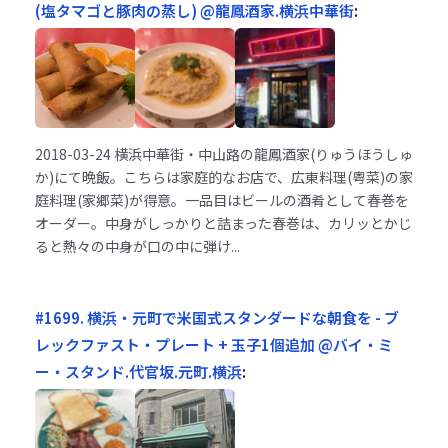
(塩タマゴと豚肉の蒸し) @龍鳳酒家.横浜中華街
:
2018-03-24
横浜中華街・中山路の龍鳳酒家(りゅうほうしゅ
か)にて晩飯。こちらは家庭的なお店で、広東料理(粤菜)の家
庭料理(家郷菜)が得意。一品目はビールの酒肴として春巻を
オーダー。中身がしっかりと詰まった春巻は、カリッとかじ
ると熱々の中身が口の中に弾け...
#1699. 横浜・元町で米国式スタンダードな朝食を - ブ
レックファスト・プレート + 玉子1個追加 @バイ・ミ
ー・スタンド.代官坂.元町.横浜
: