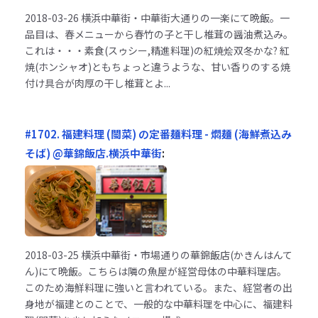
2018-03-26
横浜中華街・中華街大通りの一楽にて晩飯。一
品目は、春メニューから春竹の子と干し椎茸の醤油煮込み。
これは・・・素食(スゥシー,精進料理)の紅焼烩双冬かな? 紅
焼(ホンシャオ)ともちょっと違うような、甘い香りのする焼
付け具合が肉厚の干し椎茸とよ...
#1702. 福建料理 (閩菜) の定番麺料理 - 燜麺 (海鮮煮込み
そば) @華錦飯店.横浜中華街
:
2018-03-25
横浜中華街・市場通りの華錦飯店(かきんはんて
ん)にて晩飯。こちらは隣の魚屋が経営母体の中華料理店。
このため海鮮料理に強いと言われている。また、経営者の出
身地が福建とのことで、一般的な中華料理を中心に、福建料