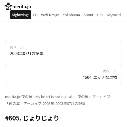
merita.jp
Nightwings
CG
Web Design
Yokohama
About
Link
Keyword
前ページ:
2003年07月の記事
次ページ:
#604. エッチな果物
merita.jp
›
夜の翼 - My heart is not digital.
›
「
夜の翼
」
アーカイブ
›
「
夜の翼
」
アーカイブ 2003年
›
2003年07月の記事
›
#605. じょりじょり