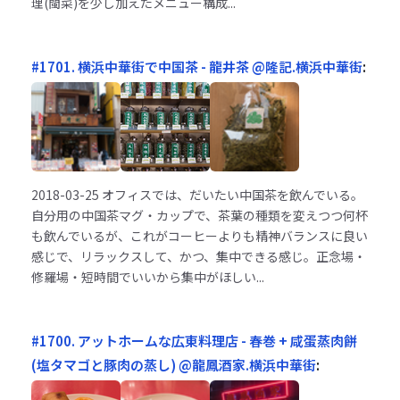
理(閩菜)を少し加えたメニュー構成...
#1701. 横浜中華街で中国茶 - 龍井茶 @隆記.横浜中華街
:
2018-03-25
オフィスでは、だいたい中国茶を飲んでいる。
自分用の中国茶マグ・カップで、茶葉の種類を変えつつ何杯
も飲んでいるが、これがコーヒーよりも精神バランスに良い
感じで、リラックスして、かつ、集中できる感じ。正念場・
修羅場・短時間でいいから集中がほしい...
#1700. アットホームな広東料理店 - 春巻 + 咸蛋蒸肉餅
(塩タマゴと豚肉の蒸し) @龍鳳酒家.横浜中華街
: