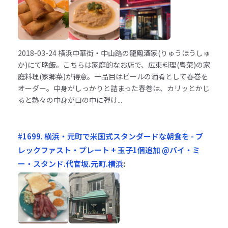
2018-03-24
横浜中華街・中山路の龍鳳酒家(りゅうほうしゅ
か)にて晩飯。こちらは家庭的なお店で、広東料理(粤菜)の家
庭料理(家郷菜)が得意。一品目はビールの酒肴として春巻を
オーダー。中身がしっかりと詰まった春巻は、カリッとかじ
ると熱々の中身が口の中に弾け...
#1699. 横浜・元町で米国式スタンダードな朝食を - ブ
レックファスト・プレート + 玉子1個追加 @バイ・ミ
ー・スタンド.代官坂.元町.横浜
: