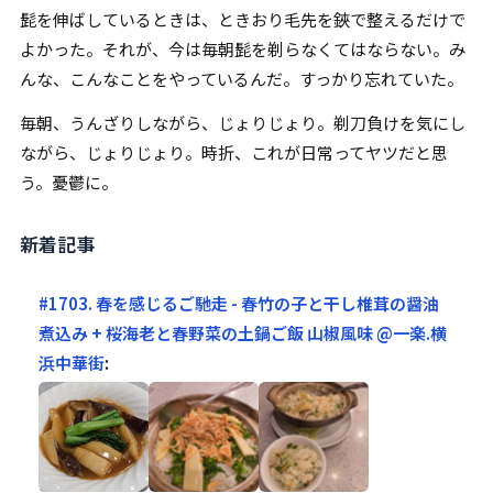
髭を伸ばしているときは、ときおり毛先を鋏で整えるだけで
よかった。それが、今は毎朝髭を剃らなくてはならない。み
んな、こんなことをやっているんだ。すっかり忘れていた。
毎朝、うんざりしながら、じょりじょり。剃刀負けを気にし
ながら、じょりじょり。時折、これが日常ってヤツだと思
う。憂鬱に。
新着記事
#1703. 春を感じるご馳走 - 春竹の子と干し椎茸の醤油
煮込み + 桜海老と春野菜の土鍋ご飯 山椒風味 @一楽.横
浜中華街
: