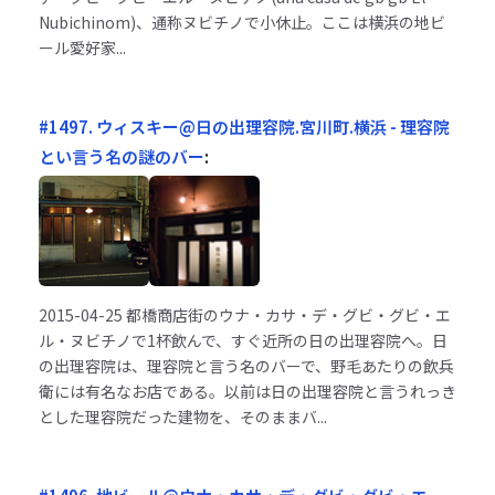
Nubichinom)、通称ヌビチノで小休止。ここは横浜の地ビ
ール愛好家...
#1497. ウィスキー@日の出理容院.宮川町.横浜 - 理容院
とい言う名の謎のバー
:
2015-04-25
都橋商店街のウナ・カサ・デ・グビ・グビ・エ
ル・ヌビチノで1杯飲んで、すぐ近所の日の出理容院へ。日
の出理容院は、理容院と言う名のバーで、野毛あたりの飲兵
衛には有名なお店である。以前は日の出理容院と言うれっき
とした理容院だった建物を、そのままバ...