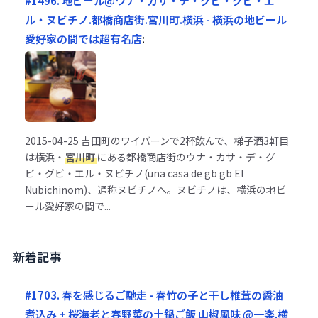
#1496. 地ビール@ウナ・カサ・デ・グビ・グビ・エ
ル・ヌビチノ.都橋商店街.宮川町.横浜 - 横浜の地ビール
愛好家の間では超有名店
:
2015-04-25
吉田町のワイバーンで2杯飲んで、梯子酒3軒目
は横浜・
宮川町
にある都橋商店街のウナ・カサ・デ・グ
ビ・グビ・エル・ヌビチノ(una casa de gb gb El
Nubichinom)、通称ヌビチノへ。ヌビチノは、横浜の地ビ
ール愛好家の間で...
新着記事
#1703. 春を感じるご馳走 - 春竹の子と干し椎茸の醤油
煮込み + 桜海老と春野菜の土鍋ご飯 山椒風味 @一楽.横