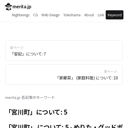
merita.jp
Nightwings
CG
Web Design
Yokohama
About
Link
Keyword
前ページ:
「安記」について: 7
次ページ:
「家郷菜」 (家庭料理) について: 10
merita.jp
›
各記事のキーワード
›
「宮川町」について: 5
「宮川町」 について: 5 - めりた・グッドボ