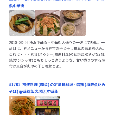
浜中華街
:
2018-03-26
横浜中華街・中華街大通りの一楽にて晩飯。一
品目は、春メニューから春竹の子と干し椎茸の醤油煮込み。
これは・・・素食(スゥシー,精進料理)の紅焼烩双冬かな? 紅
焼(ホンシャオ)ともちょっと違うような、甘い香りのする焼
付け具合が肉厚の干し椎茸とよ...
#1702. 福建料理 (閩菜) の定番麺料理 - 燜麺 (海鮮煮込み
そば) @華錦飯店.横浜中華街
: