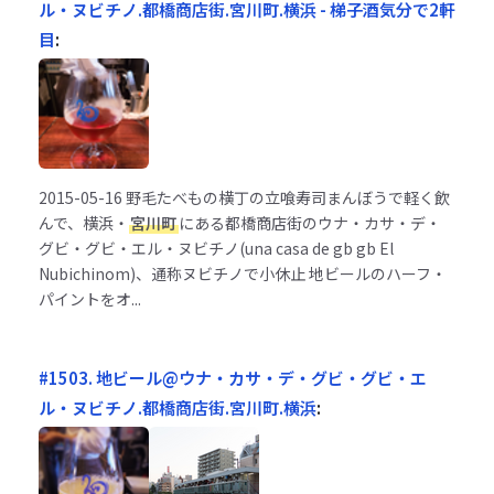
ル・ヌビチノ.都橋商店街.宮川町.横浜 - 梯子酒気分で2軒
目
:
2015-05-16
野毛たべもの横丁の立喰寿司まんぼうで軽く飲
んで、横浜・
宮川町
にある都橋商店街のウナ・カサ・デ・
グビ・グビ・エル・ヌビチノ(una casa de gb gb El
Nubichinom)、通称ヌビチノで小休止 地ビールのハーフ・
パイントをオ...
#1503. 地ビール@ウナ・カサ・デ・グビ・グビ・エ
ル・ヌビチノ.都橋商店街.宮川町.横浜
: