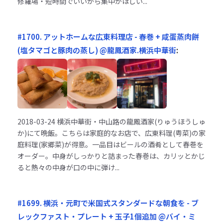
修羅場・短時間でいいから集中がほしい...
#1700. アットホームな広東料理店 - 春巻 + 咸蛋蒸肉餅
(塩タマゴと豚肉の蒸し) @龍鳳酒家.横浜中華街
:
2018-03-24
横浜中華街・中山路の龍鳳酒家(りゅうほうしゅ
か)にて晩飯。こちらは家庭的なお店で、広東料理(粤菜)の家
庭料理(家郷菜)が得意。一品目はビールの酒肴として春巻を
オーダー。中身がしっかりと詰まった春巻は、カリッとかじ
ると熱々の中身が口の中に弾け...
#1699. 横浜・元町で米国式スタンダードな朝食を - ブ
レックファスト・プレート + 玉子1個追加 @バイ・ミ